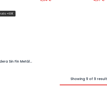
ratis +60€
Abrazadera Sin Fin Metálica Banda 9 mm
Añadir al carrito
Showing 9 of 9 resul