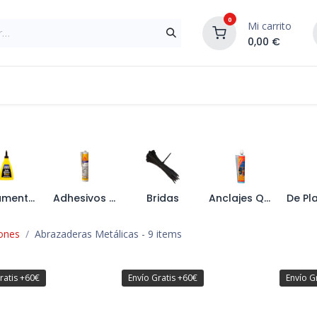
0
Mi carrito
0,00
€
Materiales de Construcción
Reformas de In
Pegamentos y Espumas
Adhesivos y Sellantes
Bridas
Anclajes Químicos
iones
Abrazaderas Metálicas
- 9 items
ratis +60€
Envío Gratis +60€
Envío G