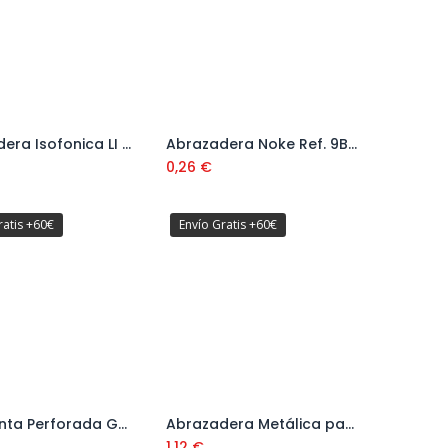
Abrazadera Isofonica LI Ref. 9B22LI
Abrazadera Noke Ref. 9B28NK
Añadir al carrito
Añadir al carrito
0,26
€
ratis +60€
Envío Gratis +60€
Rollo Cinta Perforada Galvanizada 0,8 mm 10 mt Ref. 18006601
Abrazadera Metálica para Tubo M8
Añadir al carrito
Añadir al carrito
1,12
€