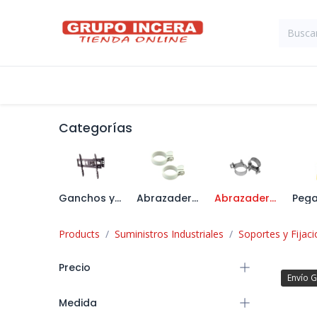
Ir al contenido
Tienda
Suministros Industriales
Categorías
Ganchos y Soportes
Abrazaderas Plásticas
Abrazaderas Metálicas
Products
Suministros Industriales
Soportes y Fijac
Precio
Envío G
Medida