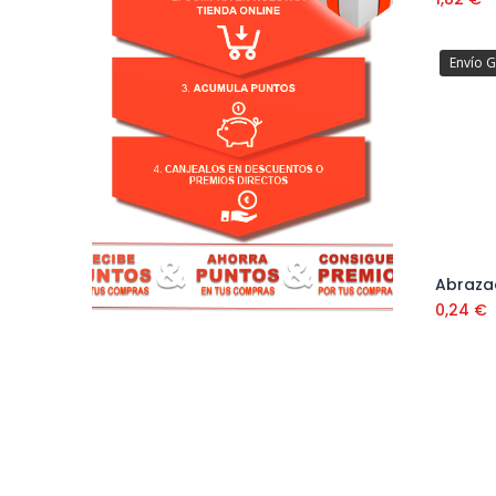
Envío G
0,24
€