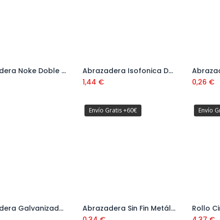
Abrazadera Noke Doble Ref. 9B28AD
Abrazadera Isofonica Doble LA Ref. 9B18LID
Añadir al carrito
Añadir al carrito
1,44
€
0,26
€
Envío Gratis +60€
Envío G
Abrazadera Galvanizada para Tubo Doble Agarre
Abrazadera Sin Fin Metálica Banda 12 mm
Añadir al carrito
Añadir al carrito
0,34
€
4,37
€