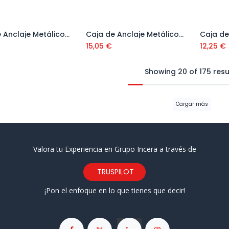
Caja de Anclaje Metálico Standard FSL H D Ref: 88756
Caja de Anclaje Metálico Standard FSL D Ref: 45657
Añadir al carrito
Añadir al carrito
15,05
€
12,25
€
Showing 20 of 175 resu
Cargar más
Valora tu Experiencia en Grupo Incera a través de
TRUSPILOT
¡Pon el enfoque en lo que tienes que decir!