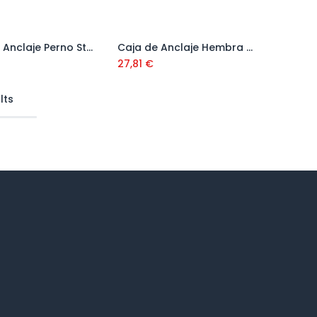
Caja de Anclaje Perno Standard FWA ( 50 uds) Ref: 45793
Caja de Anclaje Hembra SAP M16 x 65 mm Ref. 98SAP
Añadir al carrito
Añadir al carrito
27,81
€
lts