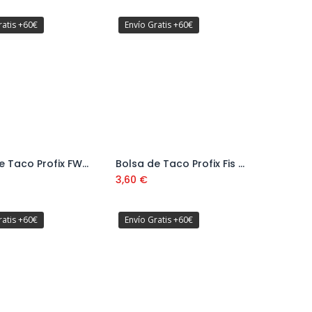
ratis +60€
Envío Gratis +60€
Bolsa de Taco Profix FWA (4 uds) Ref: 518059
Bolsa de Taco Profix Fis H16x85 K (8 uds) Ref: 518065
Añadir al carrito
3,60
€
ratis +60€
Envío Gratis +60€