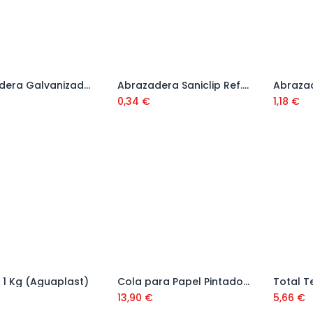
Abrazadera Galvanizada para Tubo Doble Agarre
Abrazadera Saniclip Ref. 9128SC
Añadir al carrito
Añadir al carrito
0,34
€
1,18
€
 1 Kg (Aguaplast)
Cola para Papel Pintado 2,5 Kg Ref. 504604
Añadir al carrito
Añadir al carrito
13,90
€
5,66
€