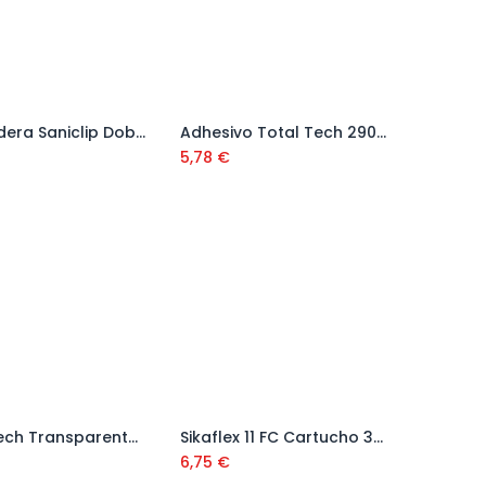
Abrazadera Saniclip Doble Ref. 9128SCD
Adhesivo Total Tech 290 ml
Añadir al carrito
Añadir al carrito
5,78
€
Total Tech Transparente 125 ml Ref. 507242
Sikaflex 11 FC Cartucho 300 cm3 Adhesivo y Sellador de Juntas
Añadir al carrito
Añadir al carrito
6,75
€