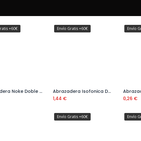
ratis +60€
Envío Gratis +60€
Envío G
Abrazadera Noke Doble Ref. 9B28AD
Abrazadera Isofonica Doble LA Ref. 9B18LID
Añadir al carrito
Añadir al carrito
1,44
€
0,26
€
Envío Gratis +60€
Envío G