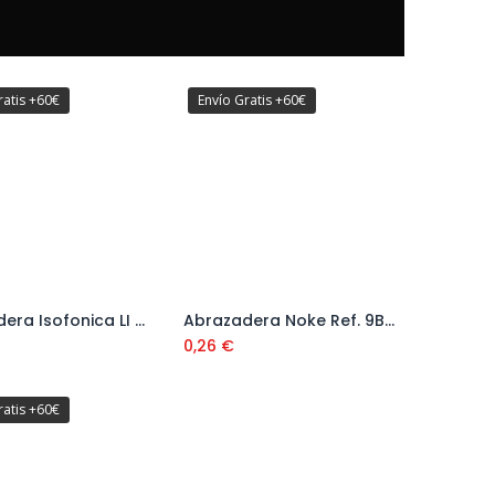
ratis +60€
Envío Gratis +60€
Abrazadera Isofonica LI Ref. 9B22LI
Abrazadera Noke Ref. 9B28NK
Añadir al carrito
Añadir al carrito
0,26
€
ratis +60€