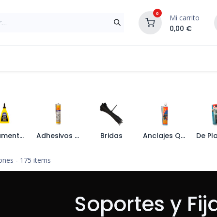
0
Mi carrito
0,00
€
Materiales de Construcción
Reformas de In
Pegamentos y Espumas
Adhesivos y Sellantes
Bridas
Anclajes Químicos
iones
- 175 items
Soportes y Fi