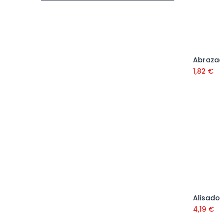
1,82
€
Alisado
4,19
€