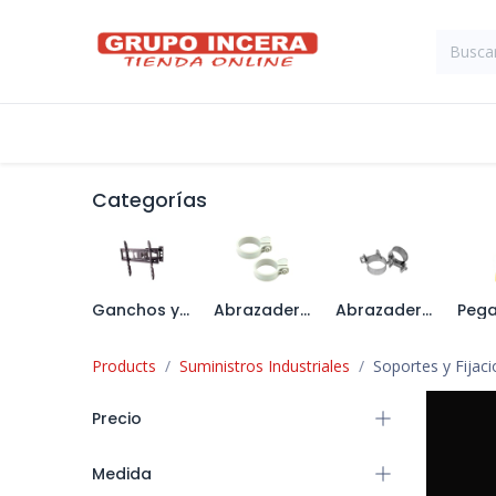
Ir al contenido
Tienda
Suministros Industriales
Categorías
Ganchos y Soportes
Abrazaderas Plásticas
Abrazaderas Metálicas
Products
Suministros Industriales
Soportes y Fijac
Precio
Medida