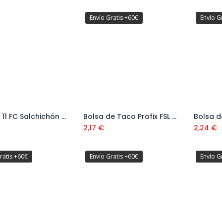
Envío Gratis +60€
Envío G
Sikaflex 11 FC Salchichón 780 gramos
Bolsa de Taco Profix FSL HD (4 uds) 8x60 mm
Añadir al carrito
Añadir al carrito
2,17
€
2,24
€
ratis +60€
Envío Gratis +60€
Envío G