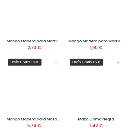
Mango Madera para Martillo Ref. M8011-C
Mango Madera para Martillo y Alcotana
2,73
€
1,90
€
Envío Gratis +60€
Envío Gratis +60€
Mango Madera para Maza Ref. M5200-3N
Mazo Goma Negra
5,74
€
7,42
€