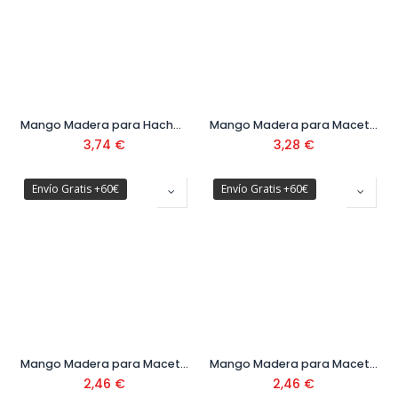
Mango Madera para Hacha Ref. M8130-1000
Mango Madera para Maceta Ref. M5305
3,74
€
3,28
€
Envío Gratis +60€
Envío Gratis +60€
Mango Madera para Maceta Ref. M5308-AN
Mango Madera para Maceta Ref. M5308-BN
2,46
€
2,46
€