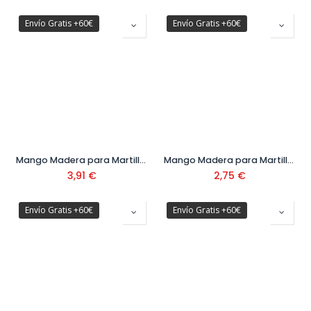
Envío Gratis +60€
Envío Gratis +60€
Mango Madera para Martillo Ref. M8007-F600
Mango Madera para Martillo Ref. M8011-B
3,91
€
2,75
€
Envío Gratis +60€
Envío Gratis +60€