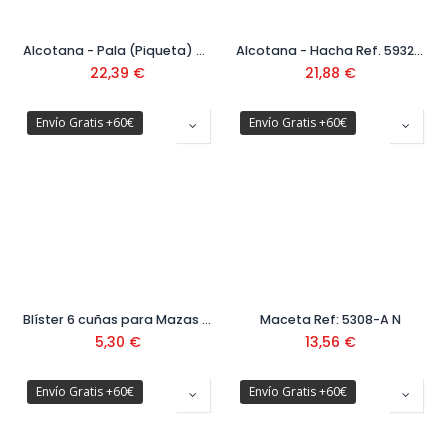
Alcotana - Pala (Piqueta) Ref. 5931-A N
Alcotana - Hacha Ref. 5932-A N
22,39
€
21,88
€
Envío Gratis +60€
Envío Gratis +60€
Blíster 6 cuñas para Mazas y Macetas Ref. 8975 BL
Maceta Ref: 5308-A N
5,30
€
13,56
€
Envío Gratis +60€
Envío Gratis +60€