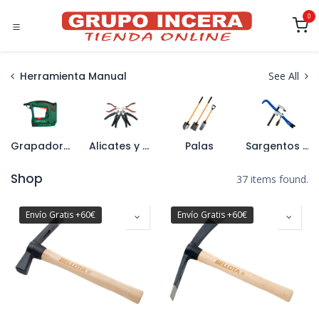
Ir al contenido
0
Herramienta Manual
See All
Grapadoras y Grapas
Alicates y Tenazas
Palas
Sargentos y Barras de Uña
Shop
37 items found.
Envío Gratis +60€
Envío Gratis +60€