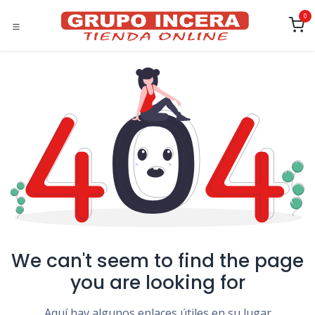
Ir al contenido
0
We can't seem to find the page
you are looking for
Aquí hay algunos enlaces útiles en su lugar