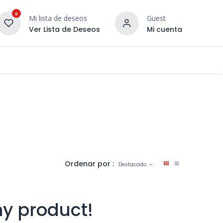
0
Mi lista de deseos
Guest
Ver Lista de Deseos
Mi cuenta
¡DESCUBRE NUESTRO CO
terior
Servicios
Incera Inspira
Ordenar por :
Destacado
ny product!