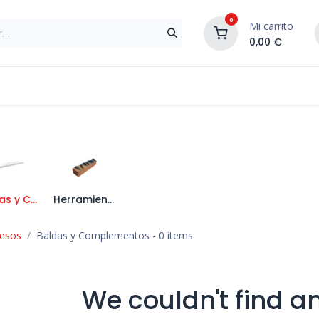
0
Mi carrito
0,00
€
Materiales de Construcción
Reformas de In
Baldas y Complementos
Herramientas para la Escayola
Yesos
Baldas y Complementos
- 0 items
We couldn't find a