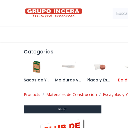
Ir al contenido
Tienda
Suministros Industriales
Categorías
Sacos de Yeso
Molduras y Cornisas
Placa y Esparto
Products
Materiales de Construcción
Escayolas y 
RESET