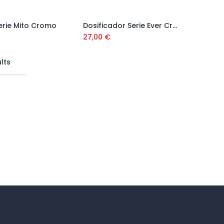
erie Mito Cromo
Dosificador Serie Ever Cromo
Añadir al carrito
Añadir al carrito
27,00
€
lts