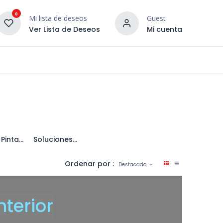
0
Mi lista de deseos
Guest
Ver Lista de Deseos
Mi cuenta
¡DESCUBRE NUESTRO CO
terior
Servicios
Incera Inspira
Papel Pintado
Soluciones de Calefacción
Ordenar por :
Destacado
terior