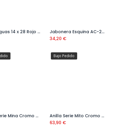
Vierteaguas 14 x 28 Rojo 24
Jabonera Esquina AC-252
Añadir al carrito
34,20
€
edido
Bajo Pedido
Anilla Serie Mina Cromo MIN-04
Anilla Serie Mito Cromo MI-04
Añadir al carrito
Añadir al carrito
63,90
€