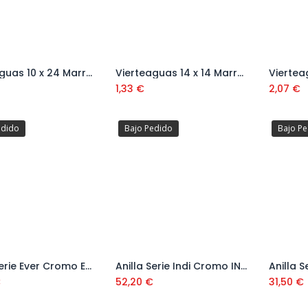
Vierteaguas 10 x 24 Marron 95
Vierteaguas 14 x 14 Marrón 95
Añadir al carrito
Añadir al carrito
1,33
€
2,07
€
edido
Bajo Pedido
Bajo P
Anilla Serie Ever Cromo EV-04
Anilla Serie Indi Cromo IN-04
Añadir al carrito
Añadir al carrito
€
52,20
€
31,50
€