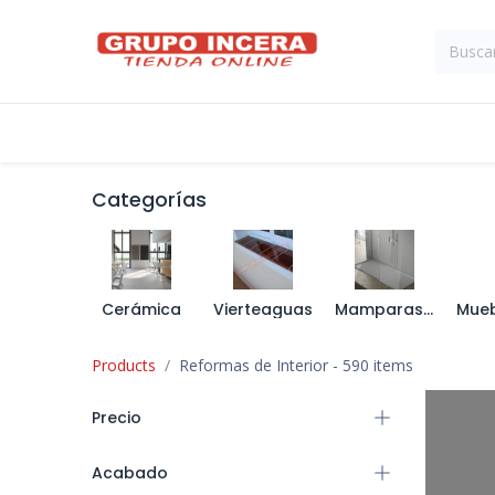
Ir al contenido
Tienda
Suministros Industriales
Categorías
Cerámica
Vierteaguas
Mamparas y Platos de Ducha
Products
Reformas de Interior
- 590 items
Precio
Acabado