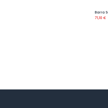
Barra S
71,10
€