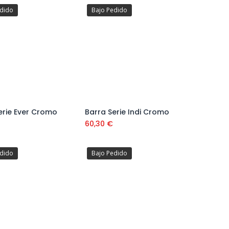
edido
Bajo Pedido
erie Ever Cromo
Barra Serie Indi Cromo
Añadir al carrito
Añadir al carrito
60,30
€
edido
Bajo Pedido