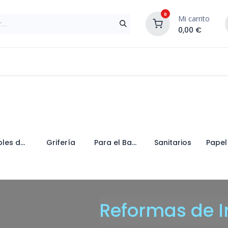
0
Mi carrito
0,00
€
Materiales de Construcción
Reformas de In
Muebles de Baño
Grifería
Para el Baño
Sanitarios
Reformas de In