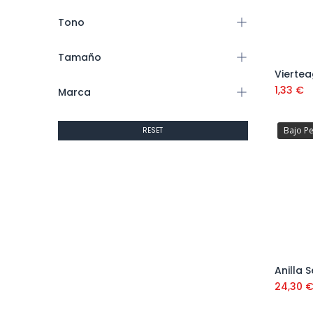
Tono
Tamaño
1,33
€
Marca
Bajo P
RESET
24,30