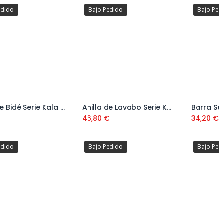
edido
Bajo Pedido
Bajo P
Anilla de Bidé Serie Kala Cromo KA-05
Anilla de Lavabo Serie Kala Cromo KA-04
Barra S
Añadir al carrito
Añadir al carrito
€
46,80
€
34,20
€
edido
Bajo Pedido
Bajo P