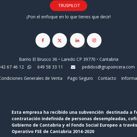
TRUSPILOT
¡Pon el enfoque en lo que tienes que decir!
Barrio El Brusco 36 • Laredo CP 39770 • Cantabria
942 67 46 12
649 58 33 11
pedidos@grupoincera.com
Condiciones Generales de Venta
Pago Seguro
Contacto
Informa
Esta empresa ha recibido una subvención destinada a f
contratación indefinida de personas desempleadas, cofin
Gobierno de Cantabria y el Fondo Social Europeo a travé
Operativo FSE de Cantabria 2014-2020