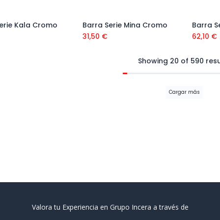
erie Kala Cromo
Barra Serie Mina Cromo
Barra S
Añadir al carrito
Añadir al carrito
31,50
€
62,10
€
Showing 20 of 590 resu
Cargar más
Valora tu Experiencia en Grupo Incera a través de