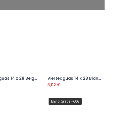
Vierteaguas 14 x 28 Beige 85
Vierteaguas 14 x 28 Blanco 23
Añadir al carrito
Añadir al carrito
3,02
€
Envío Gratis +60€