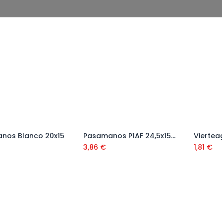
nos Blanco 20x15
Pasamanos P1AF 24,5x15x3
Añadir al carrito
Añadir al carrito
3,86
€
1,81
€