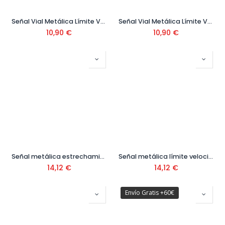
Señal Vial Metálica Límite Velocidad 20 Km 500 mm Ref. V10020
Señal Vial Metálica Límite Velocidad 40 Km
10,90
€
10,90
€
Señal metálica estrechamiento de calzada Ref: REF. 008
Señal metálica límite velocidad 20 Ref: REF.014
14,12
€
14,12
€
Envío Gratis +60€