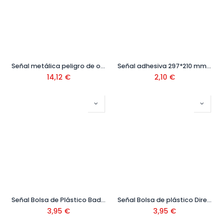
Señal metálica peligro de obras Ref: REF-005
Señal adhesiva 297*210 mm Ref. VV02AD297210
14,12
€
2,10
€
Señal Bolsa de Plástico Baden
Señal Bolsa de plástico Dirección Prohibida
3,95
€
3,95
€