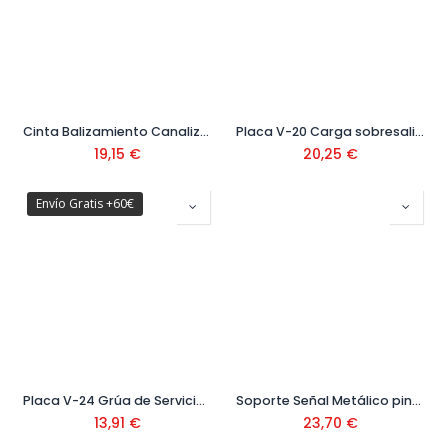
Cinta Balizamiento Canalización Gas Ref: 1100 0312
Placa V-20 Carga sobresaliente 500x500 Ref. 21201030
19,15
€
20,25
€
Envío Gratis +60€
Placa V-24 Grúa de Servicio 220x340 Ref. 199020
Soporte Señal Metálico pintado 130x60 cm Ref: V16000
13,91
€
23,70
€