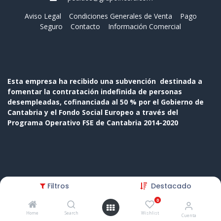
Aviso Legal
Condiciones Generales de Venta
Pago
Seguro
Contacto
Información Comercial
Esta empresa ha recibido una subvención destinada a
fomentar la contratación indefinida de personas
desempleadas, cofinanciada al 50 % por el Gobierno de
Cantabria y el Fondo Social Europeo a través del
Programa Operativo FSE de Cantabria 2014-2020
Copyright © Nombre de la empresa
Filtros
Destacado
Con tecnología de
- El mejor
Comercio electrónico de
0
código abierto
Home
Search
Wishlist
Cuenta