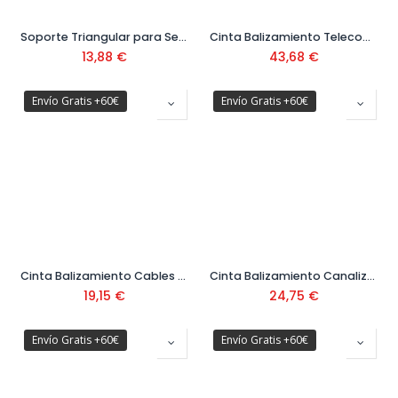
Soporte Triangular para Señales Metálicas Ref. V15000
Cinta Balizamiento Telecomunicaciones Ref: 1100 0315
13,88
€
43,68
€
Envío Gratis +60€
Envío Gratis +60€
Cinta Balizamiento Cables Eléctricos Ref: 1100 0313
Cinta Balizamiento Canalización Agua Ref. 11000314
19,15
€
24,75
€
Envío Gratis +60€
Envío Gratis +60€