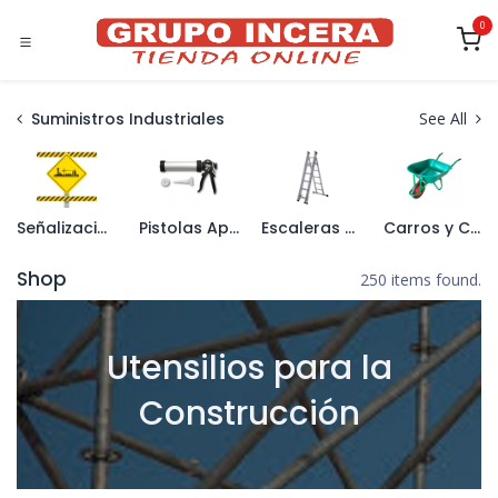
Ir al contenido
0
Suministros Industriales
See All
Señalización
Pistolas Aplicadoras
Escaleras y Caballetes
Carros y Carretillas
Shop
250 items found.
Utensilios para la
Construcción