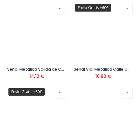
Envío Gratis +60€
Señal Metálica Salida de Camiones
Señal Vial Metálica Calle Cortada por Obras 500x500 mm Ref. V10036
14,12
€
10,90
€
Envío Gratis +60€