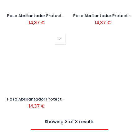
Paso Abrillantador Protector Exterior 1 Litro Ref. 700113
Paso Abrillantador Protector Madera y Parquet 1 Litro Ref. 700312
14,37
€
14,37
€
Paso Abrillantador Protector Mármol 1 Litro Ref. 700213
14,37
€
Showing 3 of 3 results