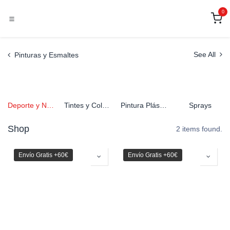
Ir al contenido
0
Pinturas y Esmaltes
See All
Deporte y Naútica
Tintes y Colorantes
Pintura Plástica
Sprays
Shop
2 items found.
Envío Gratis +60€
Envío Gratis +60€