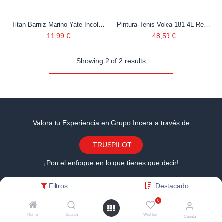
Titan Barniz Marino Yate Incoloro 045 375 ml
Pintura Tenis Volea 181 4L Ref: 181
11,99
€
48,59
€
Showing 2 of 2 results
Valora tu Experiencia en Grupo Incera a través de
TRUSPILOT
¡Pon el enfoque en lo que tienes que decir!
Filtros
Destacado
0
Home
Search
Wishlist
Cuenta