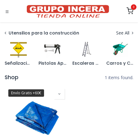
Ir al contenido
0
Utensilios para la construcción
See All
Señalización
Pistolas Aplicadoras
Escaleras y Caballetes
Carros y Carretillas
Shop
1 items found.
Envío Gratis +60€