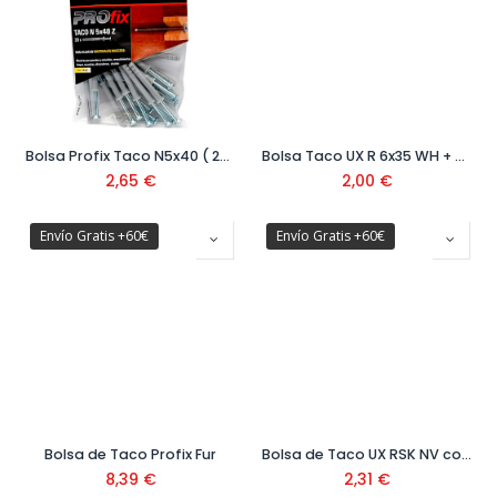
Bolsa Profix Taco N5x40 ( 20 uds) ref.518042
Bolsa Taco UX R 6x35 WH + Alcayata / 6BP New Gen ( 6uds) ref.513458
2,65
€
2,00
€
Envío Gratis +60€
Envío Gratis +60€
Bolsa de Taco Profix Fur
Bolsa de Taco UX RSK NV con tornillo 5x30 mm (10 uds) Ref. 503808
8,39
€
2,31
€