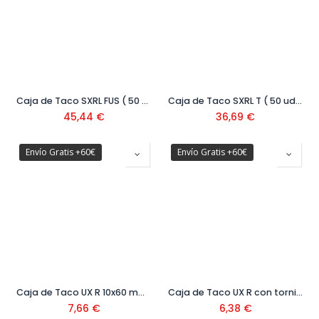
Caja de Taco SXRL FUS ( 50 uds)
Caja de Taco SXRL T ( 50 uds)
45,44
€
36,69
€
Envío Gratis +60€
Envío Gratis +60€
Caja de Taco UX R 10x60 mm (50 uds) Ref: 77872
Caja de Taco UX R con tornillo ( 25 uds)
7,66
€
6,38
€