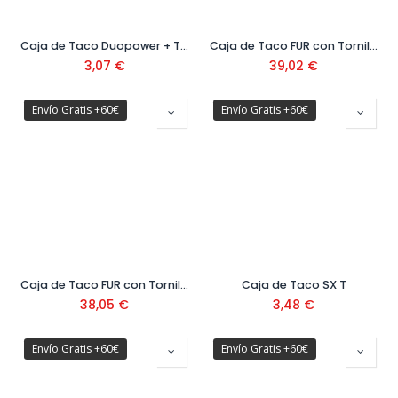
Caja de Taco Duopower + Taco Autoservicio
Caja de Taco FUR con Tornillo SS ( 50 uds)
3,07
€
39,02
€
Envío Gratis +60€
Envío Gratis +60€
Caja de Taco FUR con Tornillo T ( 50 uds)
Caja de Taco SX T
38,05
€
3,48
€
Envío Gratis +60€
Envío Gratis +60€