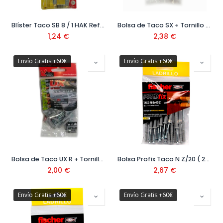
Blíster Taco SB 8 / 1 HAK Ref.14876
Bolsa de Taco SX + Tornillo New Gen
1,24
€
2,38
€
Envío Gratis +60€
Envío Gratis +60€
Bolsa de Taco UX R + Tornillo BP New Gen ( 10 uds)
Bolsa Profix Taco N Z/20 ( 20uds) Ref:518043/518045
2,00
€
2,67
€
Envío Gratis +60€
Envío Gratis +60€