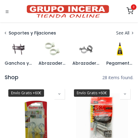
Ir al contenido
0
Soportes y Fijaciones
See All
Ganchos y Soportes
Abrazaderas Plásticas
Abrazaderas Metálicas
Pegamentos y Espumas
Shop
28 items found.
Envío Gratis +60€
Envío Gratis +60€