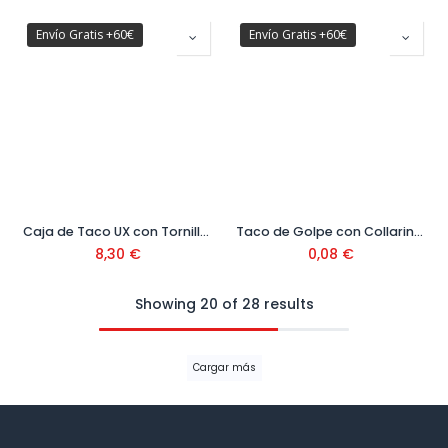
Envío Gratis +60€
Envío Gratis +60€
Caja de Taco UX con Tornillo 10x60 mm S/20 ( 10 uds) Ref: 94761
Taco de Golpe con Collarin y Tornillo Avellanados Ø5
8,30
€
0,08
€
Showing 20 of 28 results
Cargar más