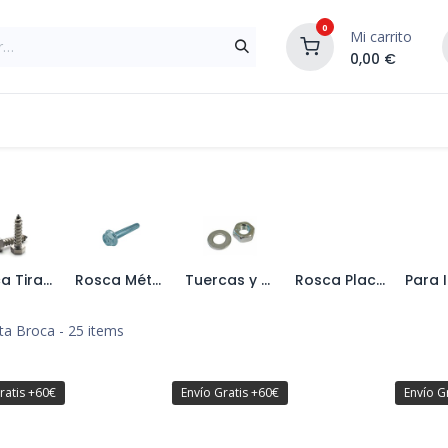
0
Mi carrito
0,00
€
Materiales de Construcción
Reformas de In
Rosca Tirafondo
Rosca Métrica
Tuercas y Arandelas
Rosca Placas de Yeso
ta Broca
- 25 items
ratis +60€
Envío Gratis +60€
Envío G