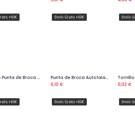
ratis +60€
Envío Gratis +60€
Envío G
Caja de Punta de Broca Hexagonal DIN 7504K 5,5 mm
Punta de Broca Autotaladrante DIN 7504K Cabeza Hexagonal + EPDM con Arandela Estanca (Tornillo de Cubierta) 5,5 x 38 mm
Añadir al carrito
Añadir al carrito
0,10
€
0,02
€
ratis +60€
Envío Gratis +60€
Envío G