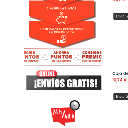
Envío G
10,74
€
Envío G