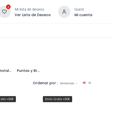
0
Mi lista de deseos
Guest
Ver Lista de Deseos
Mi cuenta
¡DESCUBRE NUESTRO CO
terior
Servicios
Incera Inspira
Para Instalación
Puntas y Brocas de Atornillar
Ordenar por :
Destacado
ratis +60€
Envío Gratis +60€