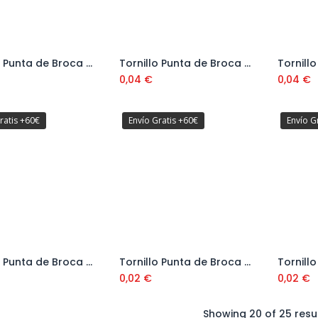
Tornillo Punta de Broca Autotaladrante DIN 7504N Cabeza Alomada Ø4,2 mm
Tornillo Punta de Broca Autotaladrante DIN 7504N Cabeza Alomada Ø4,8 mm
Añadir al carrito
Añadir al carrito
0,04
€
0,04
€
ratis +60€
Envío Gratis +60€
Envío G
Tornillo Punta de Broca Autotaladrante DIN 7504K Cabeza Hexagonal Ø6,3 mm
Tornillo Punta de Broca Autotaladrante DIN 7504P Cabeza Avellanada Ø3,9 mm
Añadir al carrito
Añadir al carrito
0,02
€
0,02
€
Showing 20 of 25 resu