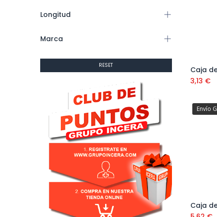
Longitud
Marca
RESET
3,13
€
Envío G
5,62
€