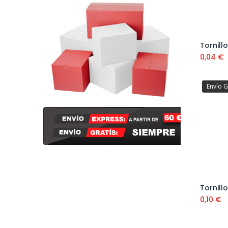
0,04
€
Envío G
0,10
€