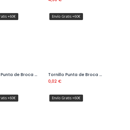
ratis +60€
Envío Gratis +60€
Tornillo Punta de Broca Autotaladrante DIN 7504N Cabeza Alomada Ø3,5 mm
Tornillo Punta de Broca Autotaladrante DIN 7504N Cabeza Alomada Ø3,9 mm
Añadir al carrito
Añadir al carrito
0,02
€
ratis +60€
Envío Gratis +60€