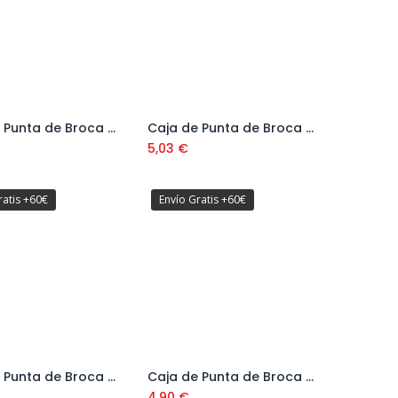
Caja de Punta de Broca Alomada DIN 7504N 4,2 mm
Caja de Punta de Broca Alomada DIN 7504N 4,8 mm
Añadir al carrito
Añadir al carrito
5,03
€
ratis +60€
Envío Gratis +60€
Caja de Punta de Broca Avellanda DIN 7504P 4,8 mm
Caja de Punta de Broca Hexagonal DIN 7504K 4,8 mm
Añadir al carrito
Añadir al carrito
4,90
€