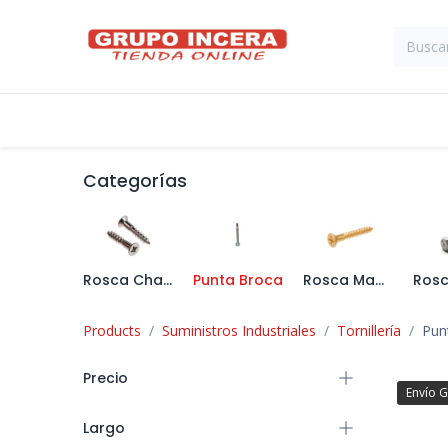
Ir al contenido
Tienda
Suministros Industriales
Categorías
Rosca Chapa
Punta Broca
Rosca Madera
Products
Suministros Industriales
Tornillería
Pun
Precio
Envío G
Largo