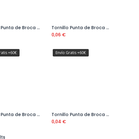
Tornillo Punta de Broca Autotaladrante DIN 7504K Cabeza Hexagonal Ø4,8 mm
Tornillo Punta de Broca Autotaladrante DIN 7504K Cabeza Hexagonal Ø5,5 mm
Añadir al carrito
Añadir al carrito
0,06
€
ratis +60€
Envío Gratis +60€
Tornillo Punta de Broca Autotaladrante DIN 7504P Cabeza Avellanada Ø4,2 mm
Tornillo Punta de Broca Autotaladrante DIN 7504P Cabeza Avellanada Ø4,8 mm
Añadir al carrito
Añadir al carrito
0,04
€
lts