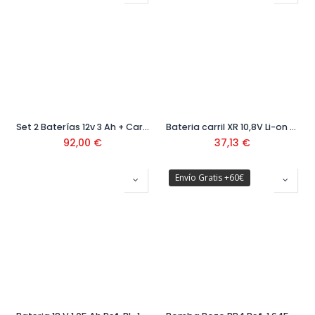
Set 2 Baterías 12v 3 Ah + Cargador GAL 1600A019RD
Bateria carril XR 10,8V Li-on 2,0Ah Ref. DCB127-XJ
92,00
€
37,13
€
Envío Gratis +60€