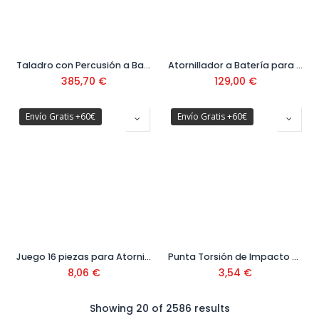
Taladro con Percusión a Batería GSB 18V-65 Ref. 06019N3308
Atornillador a Batería para construcción en seco GTB 12V-11 con Maletín
385,70
€
129,00
€
Envío Gratis +60€
Envío Gratis +60€
Juego 16 piezas para Atornillar Ref. DT70522T-QZ
Punta Torsión de Impacto PH 3 (+) 25 mm Ref. DT7995T-QZ
8,06
€
3,54
€
Showing 20 of 2586 results