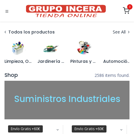
Ir al contenido
0
Todos los productos
See All
Limpieza, Organización y Menaje
Jardinería y Maquinaria Forestal
Pinturas y Tratamiento de Paredes
Automoción y Lubricantes
Shop
2586 items found.
S
uministros Industriales
Envío Gratis +60€
Envío Gratis +60€