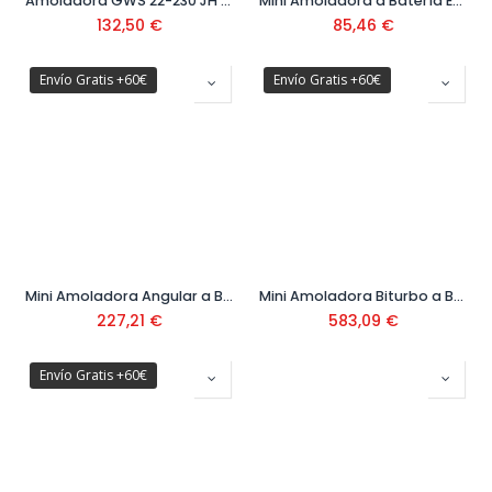
Amoladora GWS 22-230 JH 230 mm Ref. 0.601.8C1.300
Mini Amoladora a Batería Easy Cut&Grind Ref: 0603 9D2 000
132,50
€
85,46
€
Envío Gratis +60€
Envío Gratis +60€
Mini Amoladora Angular a Batería GWS 12V-76 Ref: 0601 9F2 00B
Mini Amoladora Biturbo a Batería GWS 18V-15SC Ref: 06019H6101
227,21
€
583,09
€
Envío Gratis +60€