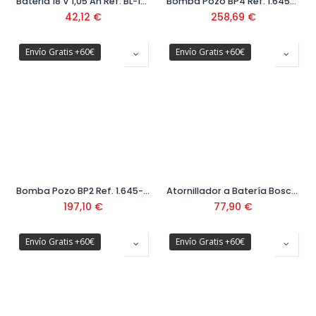
Bateria 18 V 1,05 Ah Ref. BL-1518-XJ
Bomba Pozo BP4 Ref. 1.645-421.0
42,12
€
258,69
€
Envío Gratis +60€
Envío Gratis +60€
Bomba Pozo BP2 Ref. 1.645-420.0
Atornillador a Batería Bosch GO Ref. 06019H2201
197,10
€
77,90
€
Envío Gratis +60€
Envío Gratis +60€