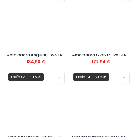
Amoladora Angular GWS 1400 Ref: 0601 824 800
Amoladora GWS 17-125 CI Ref: 060179G002
134,90
€
177,94
€
Envío Gratis +60€
Envío Gratis +60€