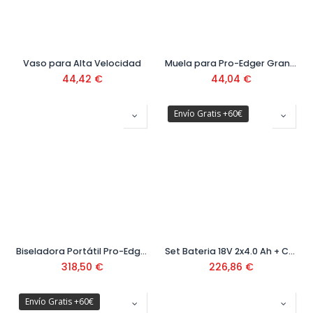
Vaso para Alta Velocidad
Muela para Pro-Edger Grano Fino 66 mm Ref.16957
44,42
€
44,04
€
Envío Gratis +60€
Biseladora Portátil Pro-Edger Ref. 16956
Set Bateria 18V 2x4.0 Ah + Cargador GAL Ref: 1600A019S0
318,50
€
226,86
€
Envío Gratis +60€