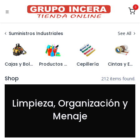
Ir al contenido
0
Suministros Industriales
See All
Cajas y Bolsas de Herramientas
Productos de limpieza
Cepillería
Cintas y Embalajes
Shop
212 items found.
Limpieza, Organización y
Menaje