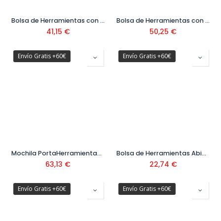
Bolsa de Herramientas con Multiples Accesos Ref. FMST1-73607
Bolsa de Herramientas con Tapa Redonda Ref. FMST1-70749
41,15
€
50,25
€
Envío Gratis +60€
Envío Gratis +60€
Mochila PortaHerramientas con Ruedas Ref. 1-79-215
Bolsa de Herramientas Abierta Ref. STST1-70718
63,13
€
22,74
€
Envío Gratis +60€
Envío Gratis +60€