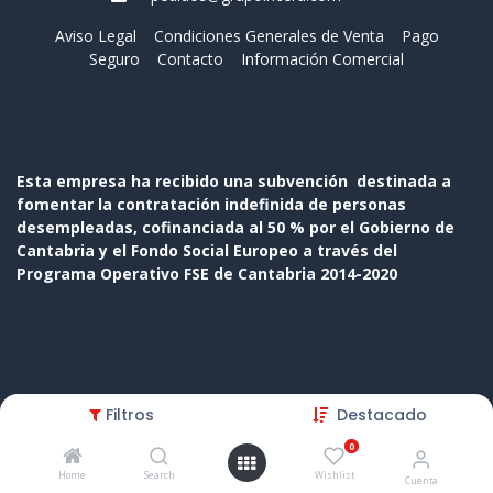
Aviso Legal
Condiciones Generales de Venta
Pago
Seguro
Contacto
Información Comercial
Esta empresa ha recibido una subvención destinada a
fomentar la contratación indefinida de personas
desempleadas, cofinanciada al 50 % por el Gobierno de
Cantabria y el Fondo Social Europeo a través del
Programa Operativo FSE de Cantabria 2014-2020
Copyright © Nombre de la empresa
Filtros
Destacado
Con tecnología de
- El mejor
Comercio electrónico de
0
código abierto
Home
Search
Wishlist
Cuenta