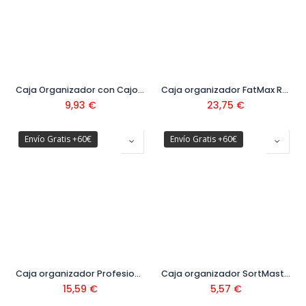
Caja Organizador con Cajones
Caja organizador FatMax Ref. 1-97-518
9,93
€
23,75
€
Envío Gratis +60€
Envío Gratis +60€
Caja organizador Profesional
Caja organizador SortMaster
15,59
€
5,57
€