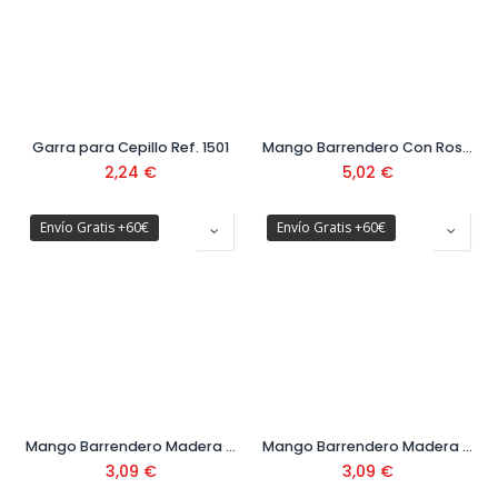
Garra para Cepillo Ref. 1501
Mango Barrendero Con Rosca Fundición Ref. 1984
2,24
€
5,02
€
Envío Gratis +60€
Envío Gratis +60€
Mango Barrendero Madera Gallega con Rosca 1300x28 mm Ref. 1987
Mango Barrendero Madera Gallega con rosca 1200x28 Ref: 1986
3,09
€
3,09
€