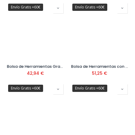
Envío Gratis +60€
Envío Gratis +60€
Bolsa de Herramientas Gran Abertura FatMax Ref. FMST1-71180
Bolsa de Herramientas con Estructura Rigida Ref. 1-79-213
42,94
€
51,25
€
Envío Gratis +60€
Envío Gratis +60€