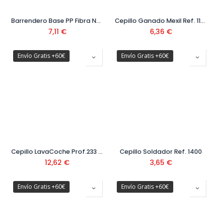
Barrendero Base PP Fibra Negra
Cepillo Ganado Mexil Ref. 1109
7,11
€
6,36
€
Envío Gratis +60€
Envío Gratis +60€
Cepillo LavaCoche Prof.233 Nylon Plumado Ref. 1233
Cepillo Soldador Ref. 1400
12,62
€
3,65
€
Envío Gratis +60€
Envío Gratis +60€