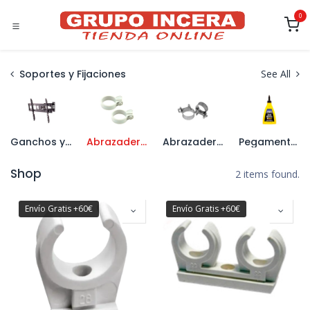
Ir al contenido
0
Soportes y Fijaciones
See All
Ganchos y Soportes
Abrazaderas Plásticas
Abrazaderas Metálicas
Pegamentos y Espumas
Shop
2 items found.
Envío Gratis +60€
Envío Gratis +60€