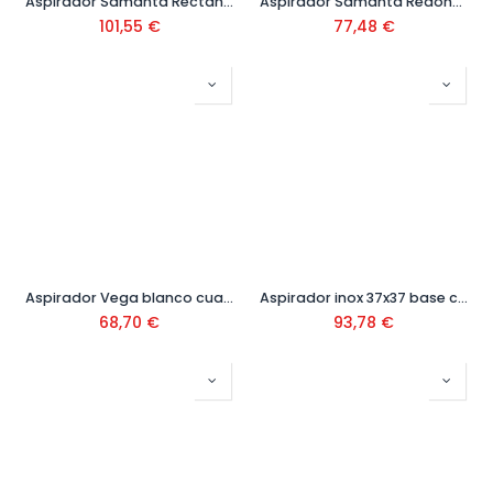
Aspirador Samanta Rectangular
Aspirador Samanta Redondo
101,55
€
77,48
€
Aspirador Vega blanco cuadrado
Aspirador inox 37x37 base cuadrada
68,70
€
93,78
€