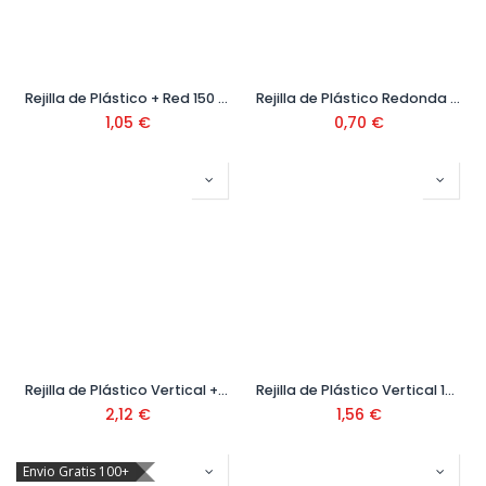
Rejilla de Plástico + Red 150 x 200 mm
Rejilla de Plástico Redonda + Red 80 mm
1,05
€
0,70
€
Rejilla de Plástico Vertical + Persiana 130 x 260 mm
Rejilla de Plástico Vertical 130 x 260 mm
2,12
€
1,56
€
Envio Gratis 100+