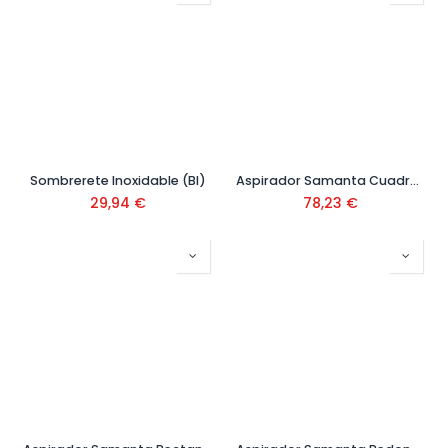
Sombrerete Inoxidable (BI)
Aspirador Samanta Cuadrado Base 50
29,94
€
78,23
€