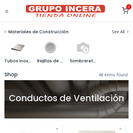
Ir al contenido
0
Materiales de Construcción
See All
Tubos Inoxidables y Accesorios
Rejillas de Ventilacion
Sombreretes y Aspiradores
Shop
48 items found.
Conductos de Ventilación