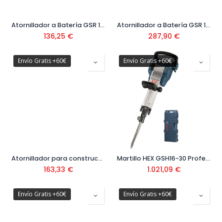
Atornillador a Batería GSR 12V-15 Ref: 0601 868 10F
Atornillador a Batería GSR 12V-15 FC Ref: 0601 9F6 000
136,25
€
287,90
€
Envío Gratis +60€
Envío Gratis +60€
Atornillador para construcción en seco GSR 6-45 TE Ref: 0601 445 100
Martillo HEX GSH16-30 Profesional 1750 W Ref: 0.611.335.100
163,33
€
1.021,09
€
Envío Gratis +60€
Envío Gratis +60€