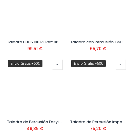
Taladro PBH 2100 RE Ref: 0603 3A9 300
Taladro con Percusión GSB 13RE Ref: 0.601.217.100
99,51
€
65,70
€
Envío Gratis +60€
Envío Gratis +60€
Taladro de Percusión Easy impact 550 Ref: 0603 130 000
Taladro de Percusión Impact 700 Ref: 0603 131 00F
49,89
€
75,20
€