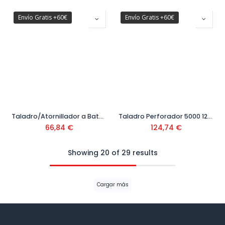
Envío Gratis +60€
Envío Gratis +60€
Taladro/Atornillador a Batería Easy Drill 12V Ref: 0603 9B3 001
Taladro Perforador 5000 1223 Ref: 5000 1223
66,84
€
124,74
€
Showing 20 of 29 results
Cargar más