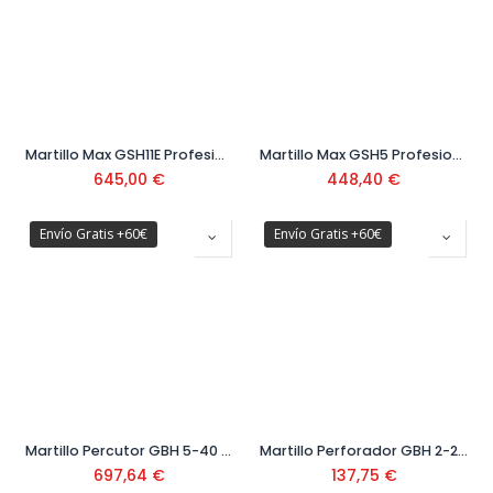
Martillo Max GSH11E Profesional 1500 W Ref: 0.611.316.703
Martillo Max GSH5 Profesional 1000 W Ref: 0.611.338.700
645,00
€
448,40
€
Envío Gratis +60€
Envío Gratis +60€
Martillo Percutor GBH 5-40 DCE Ref. 0615A50075
Martillo Perforador GBH 2-21 + Maletín Ref: 0611 2A6 000
697,64
€
137,75
€