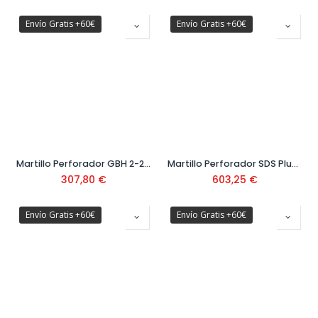
Envío Gratis +60€
Envío Gratis +60€
Martillo Perforador GBH 2-28 F + Maletin Ref. 0611267600
Martillo Perforador SDS Plus a Batería GBH 18 V-26F Ref. 0.611.910.007
307,80
€
603,25
€
Envío Gratis +60€
Envío Gratis +60€