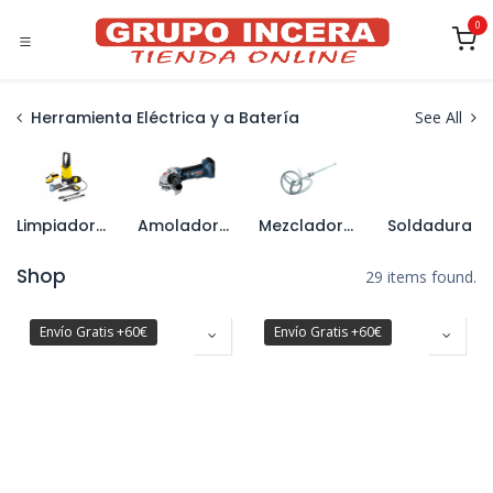
Ir al contenido
0
Herramienta Eléctrica y a Batería
See All
Limpiadoras a Presión y Accesorios
Amoladoras
Mezcladores y Accesorios
Soldadura
Shop
29 items found.
Envío Gratis +60€
Envío Gratis +60€