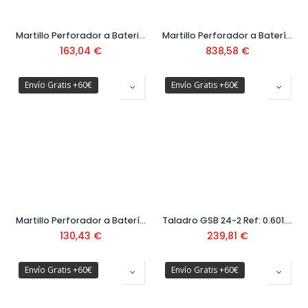
Martillo Perforador a Bateria Uneo Maxx 18V Ref: 0603 952 30F
Martillo Perforador a Batería Biturbo con SDS MAX GBH 18V-36C Ref: 0611 915 002
163,04
€
838,58
€
Envío Gratis +60€
Envío Gratis +60€
Martillo Perforador a Batería Uneo 12V Ref: 0603 984 00D
Taladro GSB 24-2 Ref: 0.601.19C.802
130,43
€
239,81
€
Envío Gratis +60€
Envío Gratis +60€