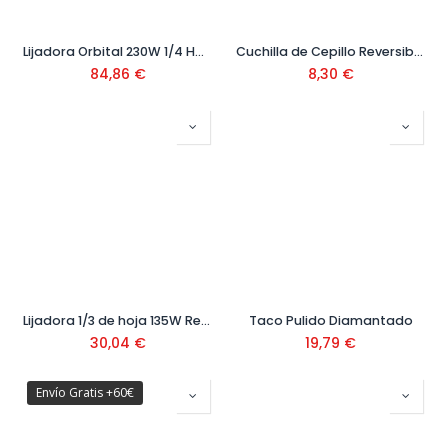
Lijadora Orbital 230W 1/4 Hoja Ref. DWE6411-QS
Cuchilla de Cepillo Reversible GHO 12V (2 ud)
84,86
€
8,30
€
Lijadora 1/3 de hoja 135W Ref. KA300-QS
Taco Pulido Diamantado
30,04
€
19,79
€
Envío Gratis +60€