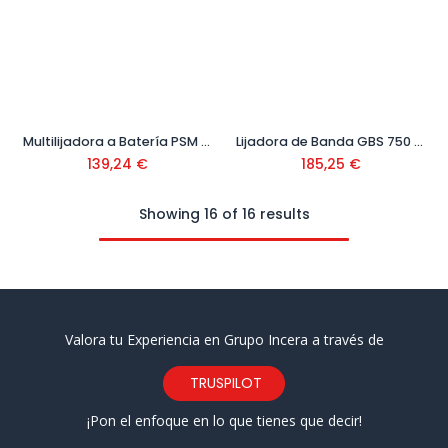
Multilijadora a Batería PSM 18 LI Ref. 0.603.3A1.303
Lijadora de Banda GBS 750 Ref. 0.601.2C1.020
139,24
€
185,25
€
Showing 16 of 16 results
Valora tu Experiencia en Grupo Incera a través de
TRUSPILOT
¡Pon el enfoque en lo que tienes que decir!