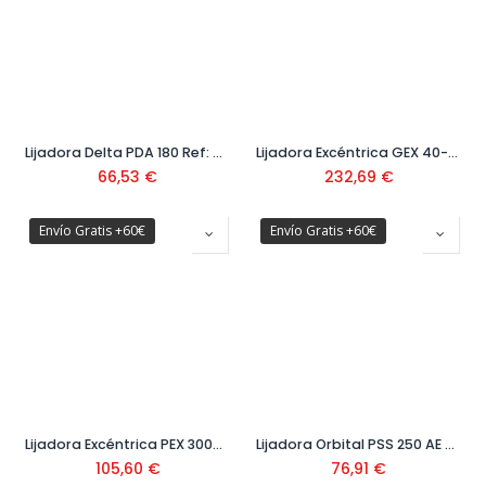
Lijadora Delta PDA 180 Ref: 0603 339 003
Lijadora Excéntrica GEX 40-150 Ref: 0.601.37B.202
66,53
€
232,69
€
Envío Gratis +60€
Envío Gratis +60€
Lijadora Excéntrica PEX 300AE Ref. 0603 3A3 000
Lijadora Orbital PSS 250 AE Ref: 0603 340 200
105,60
€
76,91
€