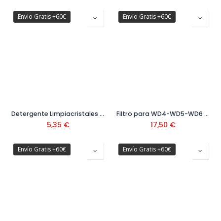
Envío Gratis +60€
Envío Gratis +60€
Detergente Limpiacristales Ref. 6.295-302.0
Filtro para WD4-WD5-WD6 Ref. 2.863-005.0
5,35
€
17,50
€
Envío Gratis +60€
Envío Gratis +60€