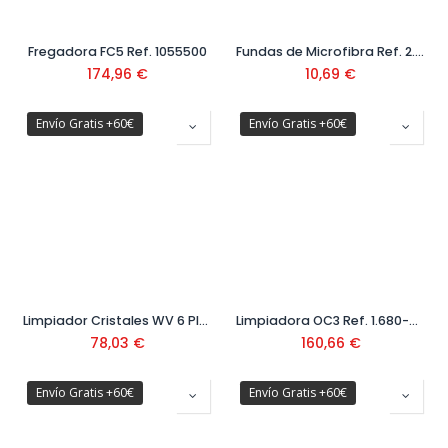
Fregadora FC5 Ref. 1055500
Fundas de Microfibra Ref. 2.633-100.0
174,96
€
10,69
€
Envío Gratis +60€
Envío Gratis +60€
Limpiador Cristales WV 6 Plus Ref. 1.633-510.0
Limpiadora OC3 Ref. 1.680-015.0
78,03
€
160,66
€
Envío Gratis +60€
Envío Gratis +60€