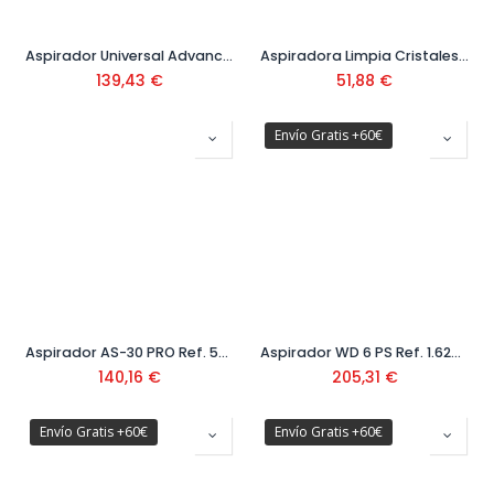
Aspirador Universal Advanced Vac 20 Ref. 0.603.3D1.200
Aspiradora Limpia Cristales Glass Vac Ref: 0600 8B7 200
139,43
€
51,88
€
Envío Gratis +60€
Aspirador AS-30 PRO Ref. 50962
Aspirador WD 6 PS Ref. 1.628-360.0
140,16
€
205,31
€
Envío Gratis +60€
Envío Gratis +60€