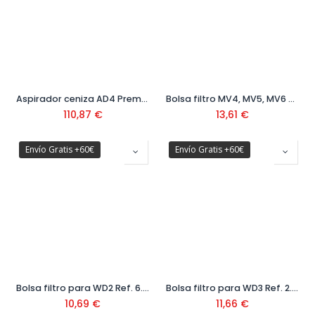
Aspirador ceniza AD4 Premium Ref. 1.629-731.0
Bolsa filtro MV4, MV5, MV6 Ref. 2.863-006.0
110,87
€
13,61
€
Envío Gratis +60€
Envío Gratis +60€
Bolsa filtro para WD2 Ref. 6.904-322.0 (5 uds)
Bolsa filtro para WD3 Ref. 2.863-314.0 (4 uds)
10,69
€
11,66
€