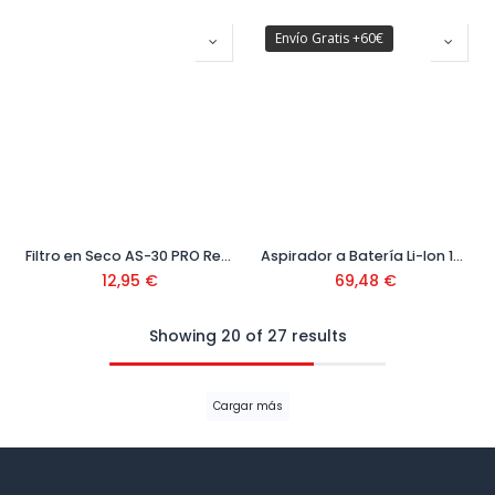
Envío Gratis +60€
Filtro en Seco AS-30 PRO Ref. 50998
Aspirador a Batería Li-Ion 18 V Brazo Articulado Ref. 50003207
12,95
€
69,48
€
Showing 20 of 27 results
Cargar más