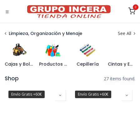
Ir al contenido
0
Limpieza, Organización y Menaje
See All
Cajas y Bolsas de Herramientas
Productos de limpieza
Cepillería
Cintas y Embalajes
Shop
27 items found.
Envío Gratis +60€
Envío Gratis +60€