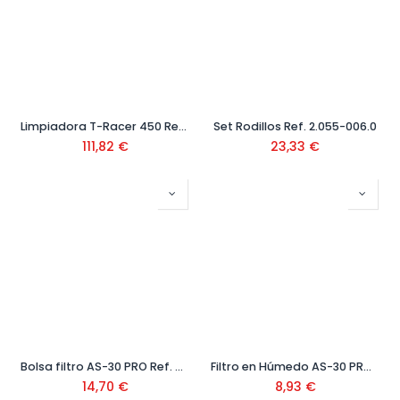
Limpiadora T-Racer 450 Ref. 2.643-214.0
Set Rodillos Ref. 2.055-006.0
111,82
€
23,33
€
Bolsa filtro AS-30 PRO Ref. 50964
Filtro en Húmedo AS-30 PRO Ref. 50999
14,70
€
8,93
€