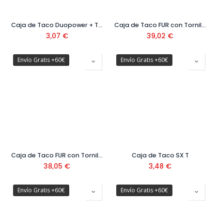
Caja de Taco Duopower + Taco Autoservicio
Caja de Taco FUR con Tornillo SS ( 50 uds)
3,07
€
39,02
€
Envío Gratis +60€
Envío Gratis +60€
Caja de Taco FUR con Tornillo T ( 50 uds)
Caja de Taco SX T
38,05
€
3,48
€
Envío Gratis +60€
Envío Gratis +60€