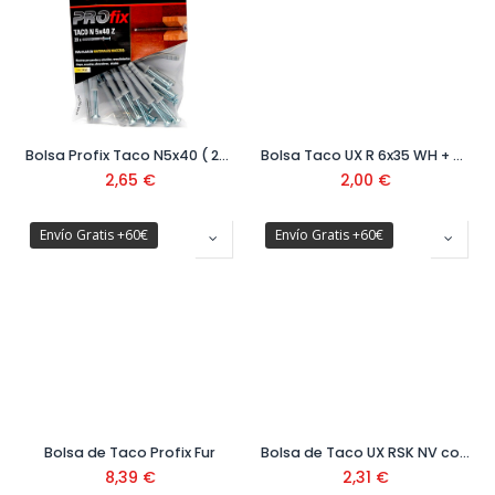
Bolsa Profix Taco N5x40 ( 20 uds) ref.518042
Bolsa Taco UX R 6x35 WH + Alcayata / 6BP New Gen ( 6uds) ref.513458
2,65
€
2,00
€
Envío Gratis +60€
Envío Gratis +60€
Bolsa de Taco Profix Fur
Bolsa de Taco UX RSK NV con tornillo 5x30 mm (10 uds) Ref. 503808
8,39
€
2,31
€