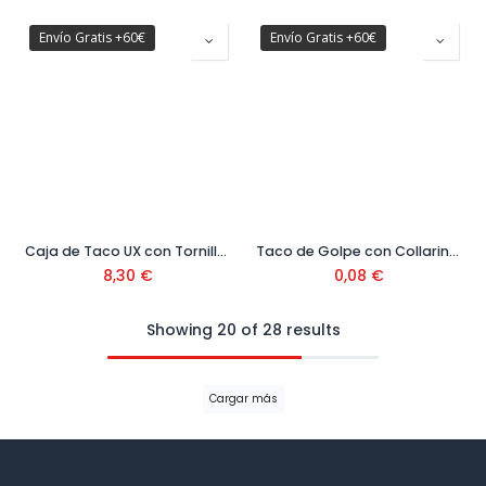
Envío Gratis +60€
Envío Gratis +60€
Caja de Taco UX con Tornillo 10x60 mm S/20 ( 10 uds) Ref: 94761
Taco de Golpe con Collarin y Tornillo Avellanados Ø5
8,30
€
0,08
€
Showing 20 of 28 results
Cargar más