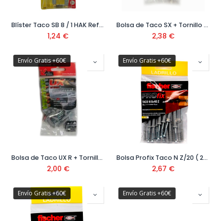
Blíster Taco SB 8 / 1 HAK Ref.14876
Bolsa de Taco SX + Tornillo New Gen
1,24
€
2,38
€
Envío Gratis +60€
Envío Gratis +60€
Bolsa de Taco UX R + Tornillo BP New Gen ( 10 uds)
Bolsa Profix Taco N Z/20 ( 20uds) Ref:518043/518045
2,00
€
2,67
€
Envío Gratis +60€
Envío Gratis +60€