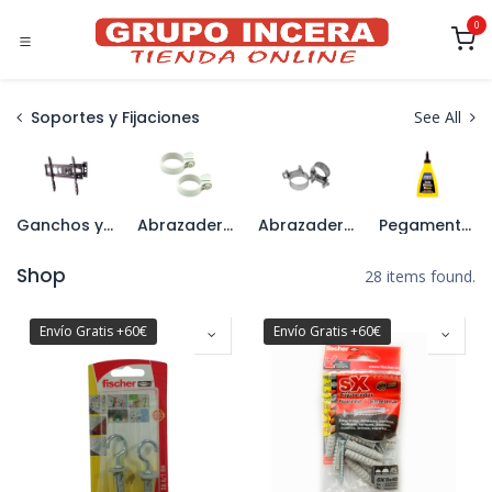
Ir al contenido
0
Soportes y Fijaciones
See All
Ganchos y Soportes
Abrazaderas Plásticas
Abrazaderas Metálicas
Pegamentos y Espumas
Shop
28 items found.
Envío Gratis +60€
Envío Gratis +60€