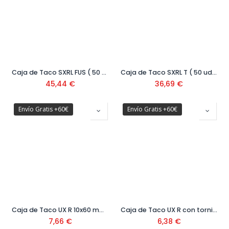
Caja de Taco SXRL FUS ( 50 uds)
Caja de Taco SXRL T ( 50 uds)
45,44
€
36,69
€
Envío Gratis +60€
Envío Gratis +60€
Caja de Taco UX R 10x60 mm (50 uds) Ref: 77872
Caja de Taco UX R con tornillo ( 25 uds)
7,66
€
6,38
€