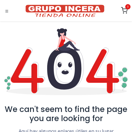
Ir al contenido
0
We can't seem to find the page
you are looking for
Aquí hay algunos enlaces útiles en su lugar