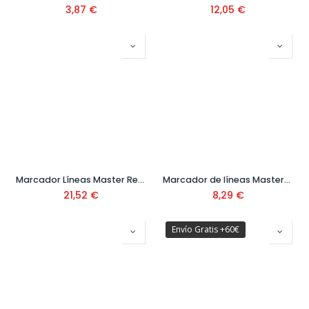
3,87
€
12,05
€
Marcador Líneas Master Ref. 70928
Marcador de líneas Master-N Ref. 75925
21,52
€
8,29
€
Envío Gratis +60€