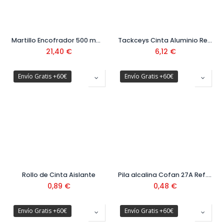
Martillo Encofrador 500 mm Ref. 82986
Tackceys Cinta Aluminio Ref. 507616
21,40
€
6,12
€
Envío Gratis +60€
Envío Gratis +60€
Rollo de Cinta Aislante
Pila alcalina Cofan 27A Ref. 50002008
0,89
€
0,48
€
Envío Gratis +60€
Envío Gratis +60€