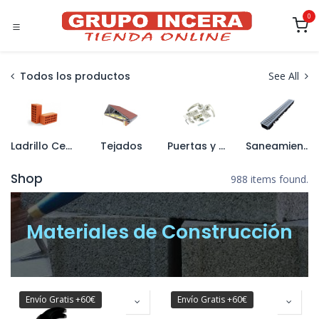
Ir al contenido
0
Todos los productos
See All
Ladrillo Cerámico y Termoarcilla
Tejados
Puertas y Accesorios
Saneamiento y Canalización
Shop
988 items found.
Materiales de Construcción
Envío Gratis +60€
Envío Gratis +60€