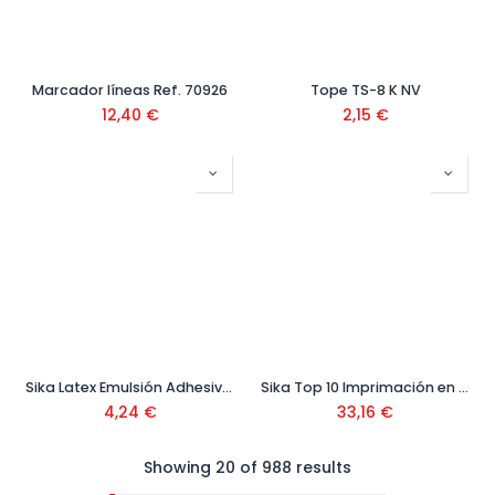
Marcador líneas Ref. 70926
Tope TS-8 K NV
12,40
€
2,15
€
Sika Latex Emulsión Adhesiva para Mortero
Sika Top 10 Imprimación en Base Agua 5 Kg
4,24
€
33,16
€
Showing 20 of 988 results