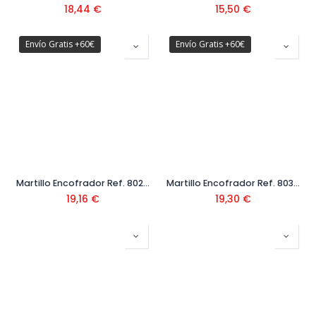
18,44
€
15,50
€
Envío Gratis +60€
Envío Gratis +60€
Martillo Encofrador Ref. 8028-600 MPFV
Martillo Encofrador Ref. 8030 CIMT
19,16
€
19,30
€