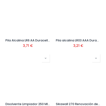
Pila Alcalina LR6 AA Duracell (4 ud) Ref. 009000112
Pila alcalina LR03 AAA Duracell (4 ud) Ref. 009000111
3,71
€
3,21
€
Disolvente Limpiador 250 Ml Ref. 900001
Sikawall 270 Renovación de Paramentos Interiores 15 Kg