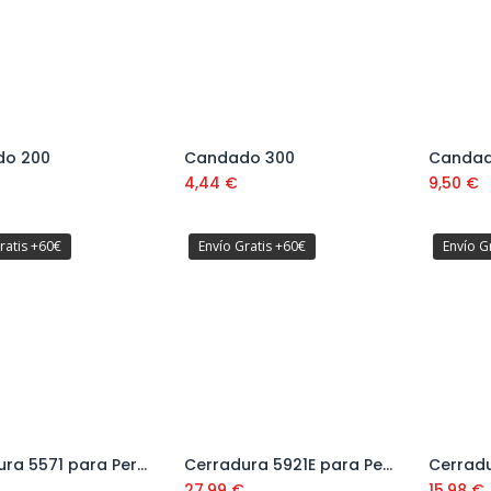
o 200
Candado 300
Candad
Añadir al carrito
4,44
€
9,50
€
ratis +60€
Envío Gratis +60€
Envío G
Cerradura 5571 para Perfil de Metal 27 mm hasta cerradura Ref: 9557132BL
Cerradura 5921E para Perfil de Aluminio 27 mm hasta cerradura (Picaporte reversible) Ref: 9557132BL
Añadir al carrito
Añadir al carrito
27,99
€
15,98
€