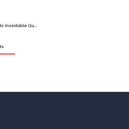
Candado Inoxidable Quality Plus Arco Largo
Añadir al carrito
ts