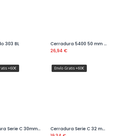
o 303 BL
Cerradura 5400 50 mm hasta cerradura Ref: 9540150BL
Añadir al carrito
Añadir al carrito
26,94
€
ratis +60€
Envío Gratis +60€
Cerradura Serie C 30mm con Cilindro Estandar Ref: 9C053030N
Cerradura Serie C 32 mm con Cilindro con Protección Anti-Taladro Ref: 9C253232LBL
Añadir al carrito
Añadir al carrito
19,34
€