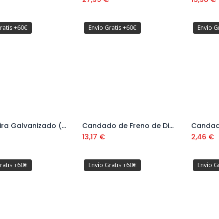
ratis +60€
Envío Gratis +60€
Envío G
Cierre Lira Galvanizado (2 ud) Ref. 61001152A
Candado de Freno de Disco con Cable 1 Metro Ref. 10403311
Añadir al carrito
Añadir al carrito
13,17
€
2,46
€
ratis +60€
Envío Gratis +60€
Envío G