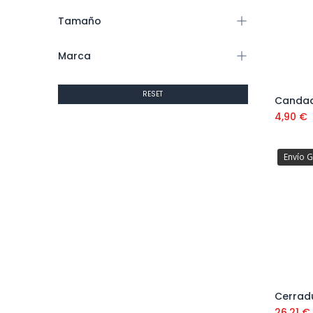
Tamaño
Marca
RESET
Candad
4,90
€
Envío G
26,21
€