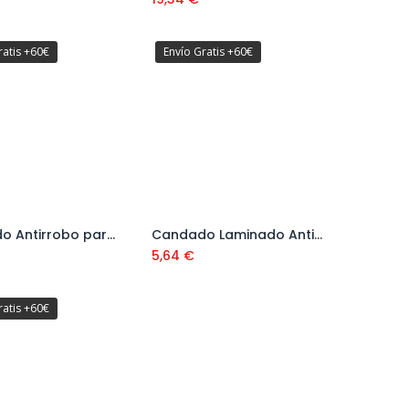
ratis +60€
Envío Gratis +60€
Candado Antirrobo para Bicicletas con Cable de Acero 50 cm Ref. 10403301
Candado Laminado Antihumedad
Añadir al carrito
Añadir al carrito
5,64
€
ratis +60€