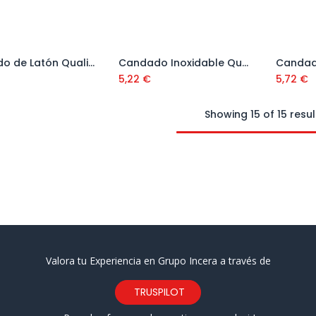
Candado de Latón Quality Plus
Candado Inoxidable Quality Plus
Añadir al carrito
Añadir al carrito
5,22
€
5,72
€
Showing 15 of 15 resul
Valora tu Experiencia en Grupo Incera a través de
TRUSPILOT