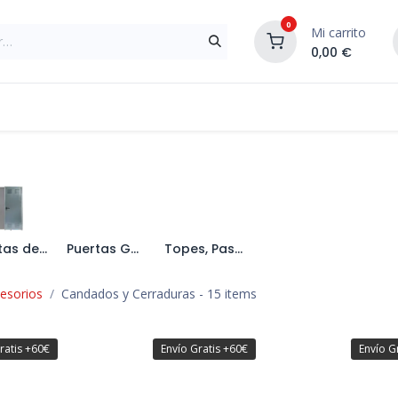
0
Mi carrito
0,00
€
Materiales de Construcción
Reformas de In
Puertas de Seguridad
Puertas Galvanizadas y Lacadas
Topes, Pasadores y Bisagras
esorios
Candados y Cerraduras
- 15 items
ratis +60€
Envío Gratis +60€
Envío G