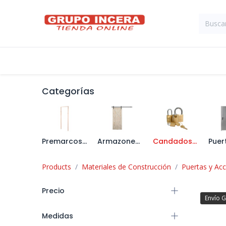
Ir al contenido
Tienda
Suministros Industriales
Categorías
Premarcos de Madera
Armazones y Puertas Correderas
Candados y Cerraduras
Products
Materiales de Construcción
Puertas y Acc
Precio
Envío G
Medidas