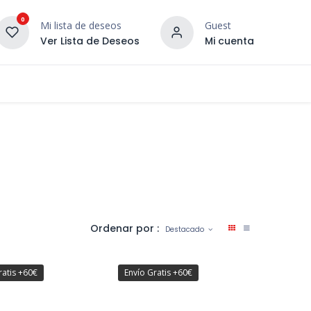
0
Mi lista de deseos
Guest
Ver Lista de Deseos
Mi cuenta
¡DESCUBRE NUESTRO CO
terior
Servicios
Incera Inspira
Ordenar por :
Destacado
ratis +60€
Envío Gratis +60€