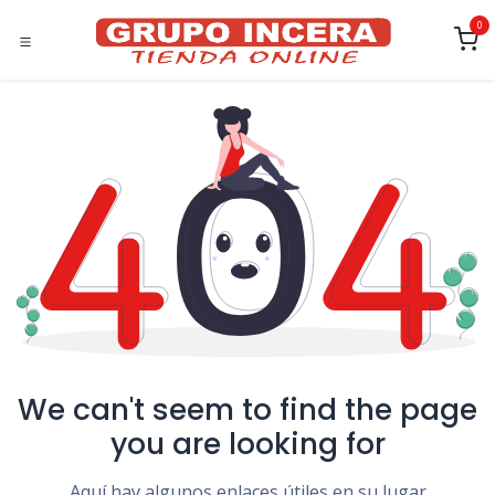
Ir al contenido
0
We can't seem to find the page
you are looking for
Aquí hay algunos enlaces útiles en su lugar