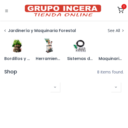
Ir al contenido
0
Jardinería y Maquinaria Forestal
See All
Bordillos y Decoración de Jardín
Herramienta de Jardín
Sistemas de Riego
Maquinaria de Jardín
Shop
8 items found.