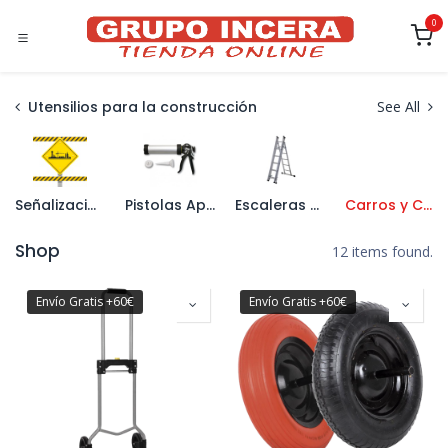
Ir al contenido
0
Utensilios para la construcción
See All
Señalización
Pistolas Aplicadoras
Escaleras y Caballetes
Carros y Carretillas
Shop
12 items found.
Envío Gratis +60€
Envío Gratis +60€