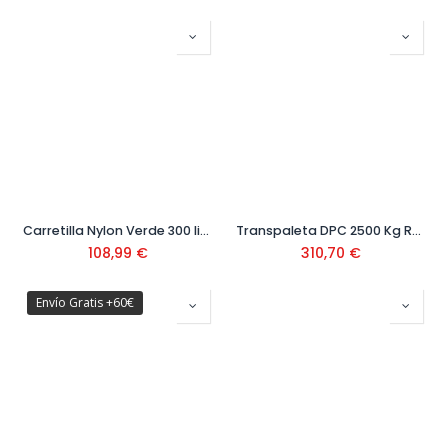
Carretilla Nylon Verde 300 litros
Transpaleta DPC 2500 Kg Ref: 75-22
108,99
€
310,70
€
Envío Gratis +60€