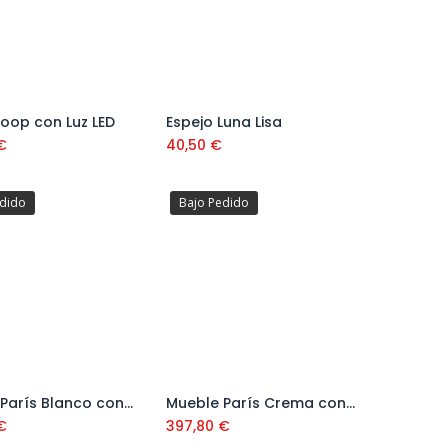
Loop con Luz LED
Espejo Luna Lisa
Añadir al carrito
Añadir al carrito
€
40,50
€
edido
Bajo Pedido
Mueble París Blanco con 2 Cajones Nº 70 con Lavabo
Mueble París Crema con 2 Cajones Nº 34 con Lavabo
Añadir al carrito
Añadir al carrito
€
397,80
€