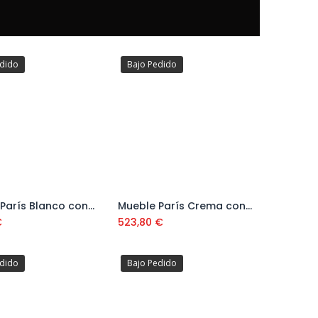
edido
Bajo Pedido
Mueble París Blanco con 3 Cajones Nº 70 con Patas y Lavabo
Mueble París Crema con 3 Cajones Nº 34 con Patas y Lavabo
Añadir al carrito
Añadir al carrito
€
523,80
€
edido
Bajo Pedido