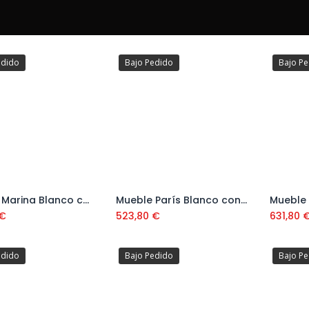
edido
Bajo Pedido
Bajo P
Mueble Marina Blanco con 3 Cajones nº 70 con Patas y Lavabo 80 CM
Mueble París Blanco con 3 Cajones Nº 63 con Patas y Lavabo
Añadir al carrito
€
523,80
€
631,80
edido
Bajo Pedido
Bajo P