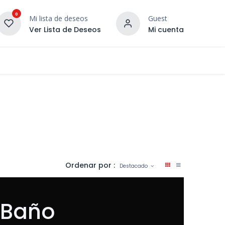
0
Mi lista de deseos
Guest
Ver Lista de Deseos
Mi cuenta
¡DESCUBRE NUESTRO CO
terior
Servicios
Incera Inspira
Ordenar por :
Destacado
 Baño