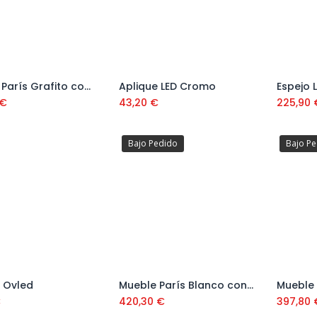
Mueble París Grafito con 3 Cajones Nº 51 con Patas y Lavabo
Aplique LED Cromo
Espejo 
Añadir al carrito
Añadir al carrito
€
43,20
€
225,90
Bajo Pedido
Bajo P
 Ovled
Mueble París Blanco con 2 Cajones Nº 63 con Lavabo Plus
Añadir al carrito
€
420,30
€
397,80