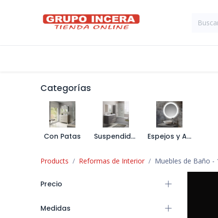
Ir al contenido
Tienda
Suministros Industriales
Categorías
Con Patas
Suspendidos
Espejos y Apliques
Products
Reformas de Interior
Muebles de Baño
- 
Precio
Medidas