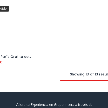
edido
Mueble París Grafito con 2 Cajones Nº 51 con Lavabo
Añadir al carrito
€
Showing 13 of 13 resul
Valora tu Experiencia en Grupo Incera a través de