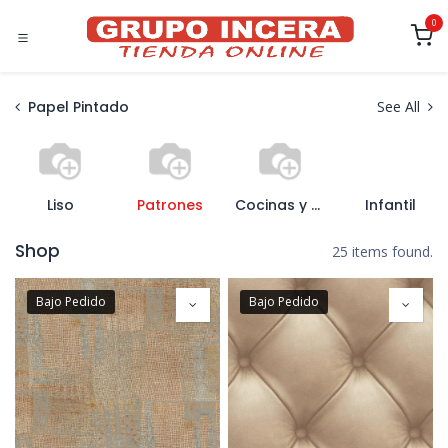
Ir al contenido
0
Papel Pintado
See All
Liso
Patrones
Cocinas y Baños
Infantil
Shop
25 items found.
Bajo Pedido
Bajo Pedido