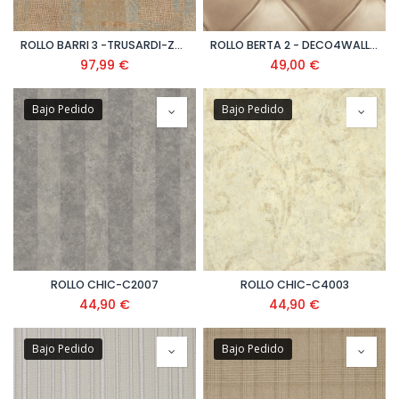
ROLLO BARRI 3 -TRUSARDI-Z5805
ROLLO BERTA 2 - DECO4WALLS- EW3002
97,99
€
49,00
€
Bajo Pedido
Bajo Pedido
ROLLO CHIC-C2007
ROLLO CHIC-C4003
44,90
€
44,90
€
Bajo Pedido
Bajo Pedido