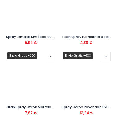
Spray Esmalte Sintético S01 200ml
Titan Spray Lubricante 8 soluciones S.81 400ml
5,99
€
4,80
€
Envío Gratis +60€
Envío Gratis +60€
Titan Spray Oxiron Martelado S2D 400ml
Spray Oxiron Pavonado S2B 400ml
7,87
€
12,24
€