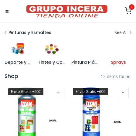
Ir al contenido
0
Pinturas y Esmaltes
See All
Deporte y Naútica
Tintes y Colorantes
Pintura Plástica
Sprays
Shop
12 items found.
Envío Gratis +60€
Envío Gratis +60€