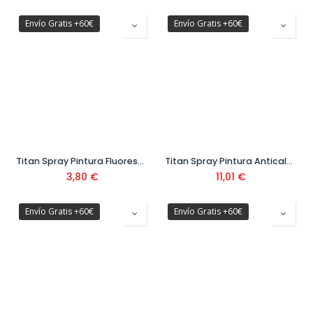
Envío Gratis +60€
Envío Gratis +60€
Titan Spray Pintura Fluorescente S05 200ml
Titan Spray Pintura Anticalórica S09 400 ml
3,80
€
11,01
€
Envío Gratis +60€
Envío Gratis +60€