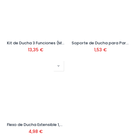
Kit de Ducha 3 Funciones (Mango + Flexo + Colgador) Ref. 42001135
Soporte de Ducha para Pared Cromo ABS Ref. 42004205
13,35
€
1,53
€
Flexo de Ducha Extensible 1,75 / 2 mt Inox Ref. 42001105
4,98
€