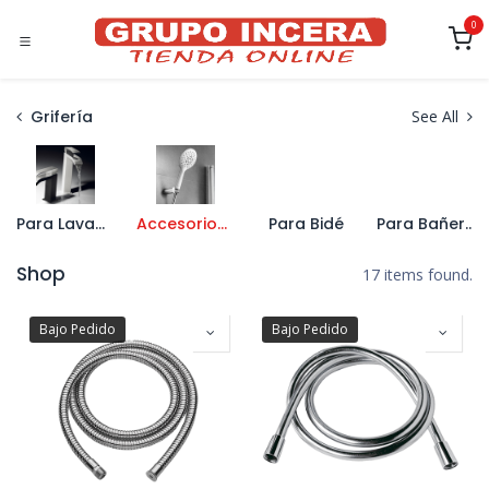
Ir al contenido
0
Grifería
See All
Para Lavabo
Accesorios de Grifería
Para Bidé
Para Bañera
Shop
17 items found.
Bajo Pedido
Bajo Pedido