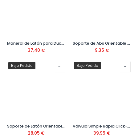
Maneral de Latón para Ducha Ref.03411601
Soporte de Abs Orientable para Ducha Ref.29963901
37,40
€
9,35
€
Bajo Pedido
Bajo Pedido
Soporte de Latón Orientable para Ducha Ref.107839
Válvula Simple Rapid Click-Clack Cromada para Lavabo Ref.161840
28,05
€
39,95
€