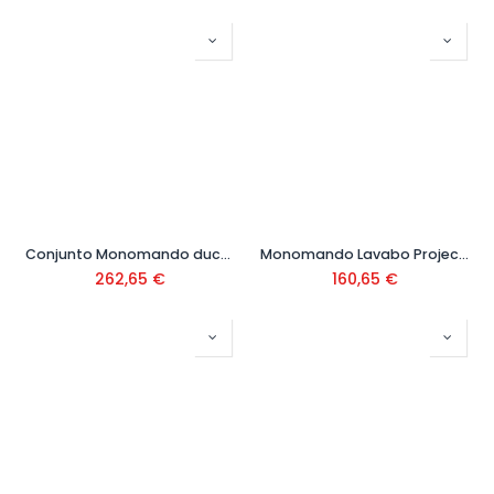
Conjunto Monomando ducha Ref. 21619110
Monomando Lavabo Project negro Ref. 21110301NM
262,65
€
160,65
€