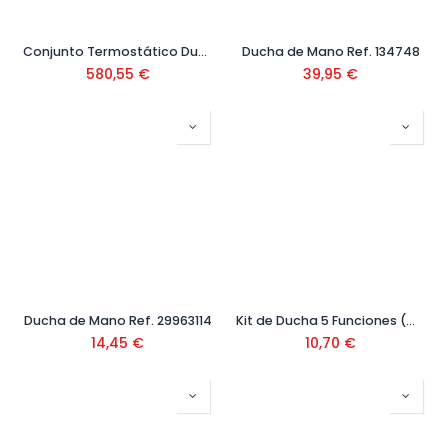
Conjunto Termostático Ducha Negro Ref. 19039301NM
Ducha de Mano Ref. 134748
580,55
€
39,95
€
Ducha de Mano Ref. 29963114
Kit de Ducha 5 Funciones (Mango + Flexo + Colgador) Ref. 42001134
14,45
€
10,70
€