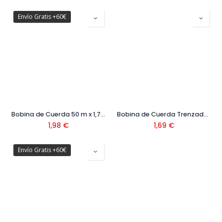
Envío Gratis +60€
Bobina de Cuerda 50 m x 1,7 mm
Bobina de Cuerda Trenzada 50 m x 1,4 mm Ref. 46909024
1,98
€
1,69
€
Envío Gratis +60€