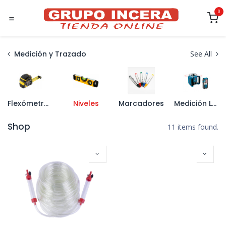
Ir al contenido
0
Medición y Trazado
See All
Flexómetros y Cintas Métricas
Niveles
Marcadores
Medición Laser
Shop
11 items found.