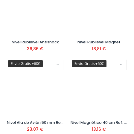
Nivel Rubilevel Antishock
Nivel Rubilevel Magnet
36,86
€
18,81
€
Envío Gratis +60€
Envío Gratis +60€
Nivel Ala de Avión 50 mm Ref. 1-42-313
Nivel Magnético 40 cm Ref. STHT1-43110
23,07
€
13,16
€