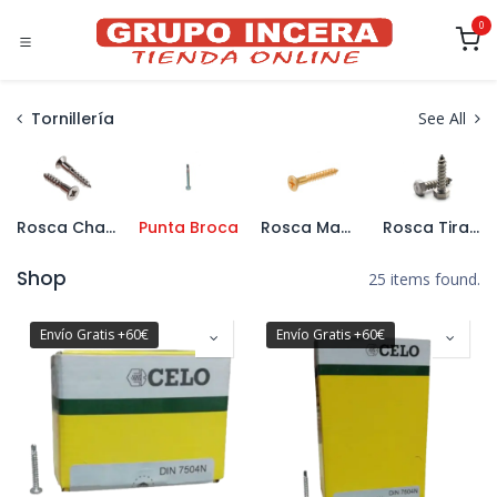
Ir al contenido
0
Tornillería
See All
Rosca Chapa
Punta Broca
Rosca Madera
Rosca Tirafondo
Shop
25 items found.
Envío Gratis +60€
Envío Gratis +60€