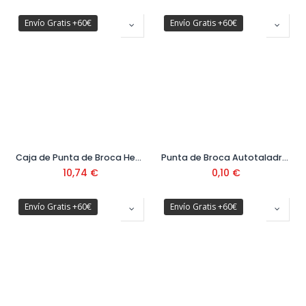
Envío Gratis +60€
Envío Gratis +60€
Caja de Punta de Broca Hexagonal DIN 7504K 5,5 mm
Punta de Broca Autotaladrante DIN 7504K Cabeza Hexagonal + EPDM con Arandela Estanca (Tornillo de Cubierta) 5,5 x 38 mm
10,74
€
0,10
€
Envío Gratis +60€
Envío Gratis +60€