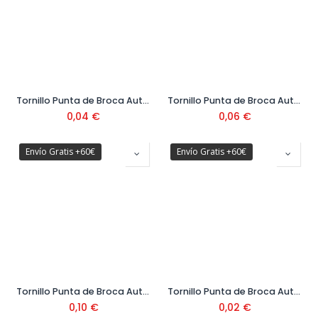
Tornillo Punta de Broca Autotaladrante DIN 7504K Cabeza Hexagonal Ø4,8 mm
Tornillo Punta de Broca Autotaladrante DIN 7504K Cabeza Hexagonal Ø5,5 mm
0,04
€
0,06
€
Envío Gratis +60€
Envío Gratis +60€
Tornillo Punta de Broca Autotaladrante DIN 7504K Cabeza Hexagonal Ø6,3 mm
Tornillo Punta de Broca Autotaladrante DIN 7504P Cabeza Avellanada Ø3,9 mm
0,10
€
0,02
€