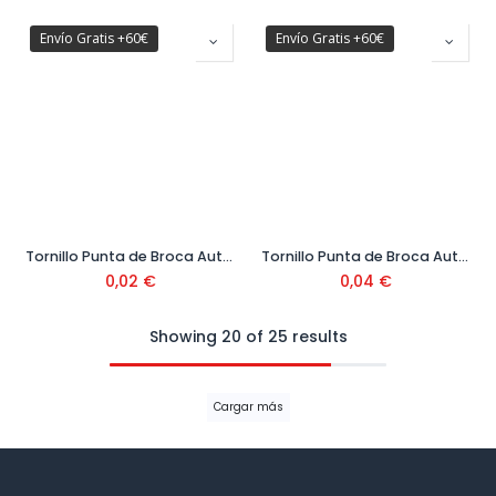
Envío Gratis +60€
Envío Gratis +60€
Tornillo Punta de Broca Autotaladrante DIN 7504P Cabeza Avellanada Ø4,2 mm
Tornillo Punta de Broca Autotaladrante DIN 7504P Cabeza Avellanada Ø4,8 mm
0,02
€
0,04
€
Showing 20 of 25 results
Cargar más