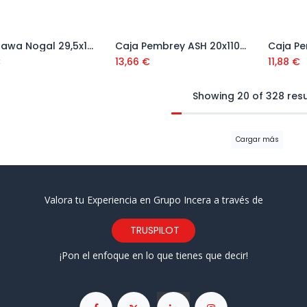
Caja Otawa Nogal 29,5x120 ( 1,06 m2)
Caja Pembrey ASH 20x110 (1,32 m2)
Añadir al carrito
Añadir al carrito
€
13,66
€
11,88
€
Showing 20 of 328 resu
Cargar más
Valora tu Experiencia en Grupo Incera a través de
TRUSPILOT
¡Pon el enfoque en lo que tienes que decir!