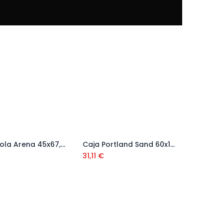
Caja Imola Arena 45x67,5 (0,91 m2)
Caja Portland Sand 60x120 (1,44m2)
Añadir al carrito
Añadir al carrito
31,11
€