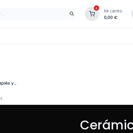
0
Mi carrito
0,00
€
Materiales de Construcción
Reformas de In
Rodapiés y Cenefas
ms
Cerámi