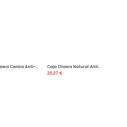
Caja Otawa Ceniza Anti-Slip 20x120 (0,96m2)
Caja Otawa Natural Anti-Slip 20x120 (0,96 m2)
Añadir al carrito
Añadir al carrito
20,37
€