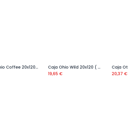
Caja Ohio Coffee 20x120 (0,96 m2)
Caja Ohio Wild 20x120 ( 0,96 m2)
Añadir al carrito
Añadir al carrito
19,65
€
20,37
€