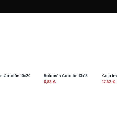
n Catalán 10x20
Baldosín Catalán 13x13
Añadir al carrito
Añadir al carrito
0,83
€
17,62
€