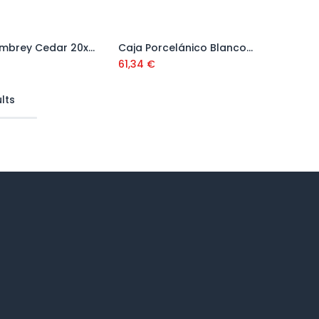
Caja Pembrey Cedar 20x110 (1,32 m2)
Caja Porcelánico Blanco Natural 120*120 (1,44 m2)
Añadir al carrito
Añadir al carrito
61,34
€
lts