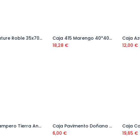
Caja Nature Roble 35x70 (1,23 m2)
Caja 415 Marengo 40*40 (1m2)
Añadir al carrito
Añadir al carrito
18,28
€
12,00
€
Caja Campero Tierra Anti Slip 35*70 (1,23 m2)
Caja Pavimento Doñana 40*40 ( 1m2)
Añadir al carrito
Añadir al carrito
6,00
€
19,65
€