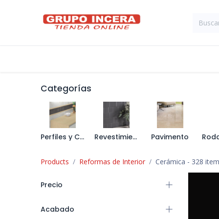
Ir al contenido
Tienda
Suministros Industriales
Categorías
Perfiles y Complementos
Revestimiento
Pavimento
Products
Reformas de Interior
Cerámica
- 328 ite
Precio
Acabado