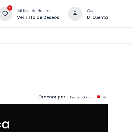
0
Mi lista de deseos
Guest
Ver Lista de Deseos
Mi cuenta
¡DESCUBRE NUESTRO CO
terior
Servicios
Incera Inspira
Ordenar por :
Destacado
ca