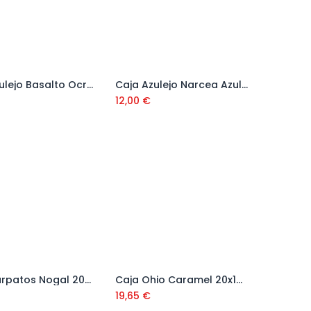
Caja Azulejo Basalto Ocre 25*25 (1m2)
Caja Azulejo Narcea Azul 27*37 (1m2)
Añadir al carrito
Añadir al carrito
12,00
€
Caja Carpatos Nogal 20x120 (0,96 m2)
Caja Ohio Caramel 20x120 (0,96 m2)
Añadir al carrito
Añadir al carrito
19,65
€