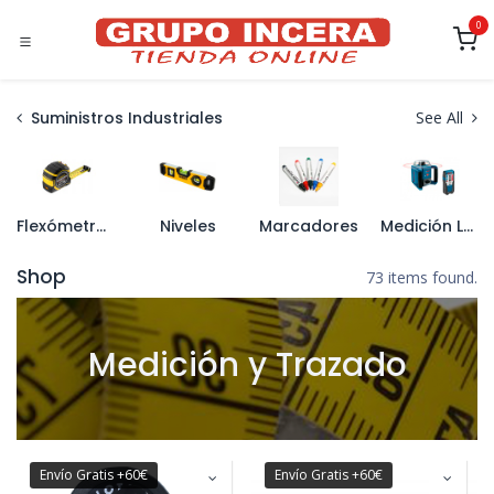
Ir al contenido
0
Suministros Industriales
See All
Flexómetros y Cintas Métricas
Niveles
Marcadores
Medición Laser
Shop
73 items found.
Medición y Trazado
Envío Gratis +60€
Envío Gratis +60€