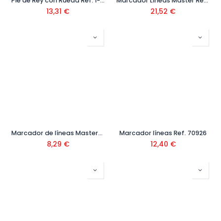
Pie de Rey con Rueda Ref. 1-35-603
Marcador Líneas Master Ref. 70928
13,31
€
21,52
€
Marcador de líneas Master-N Ref. 75925
Marcador líneas Ref. 70926
8,29
€
12,40
€