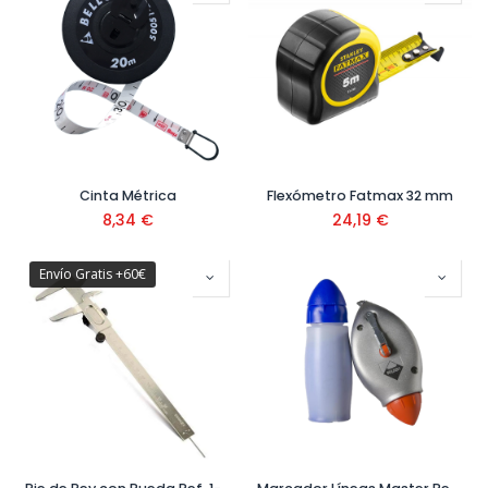
Cinta Métrica
Flexómetro Fatmax 32 mm
8,34
€
24,19
€
Envío Gratis +60€