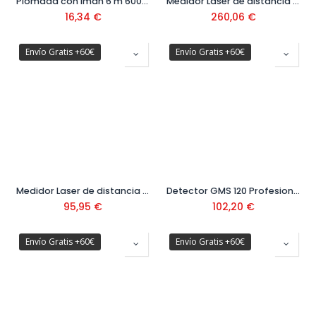
Plomada con imán 6 m 600 gr Ref. 70964
Medidor Laser de distancia GLM120C Ref: 601.072.F00
16,34
€
260,06
€
Envío Gratis +60€
Envío Gratis +60€
Medidor Laser de distancia GLM40 Ref: 601072900
Detector GMS 120 Profesional Ref: 0.601.081.000
95,95
€
102,20
€
Envío Gratis +60€
Envío Gratis +60€