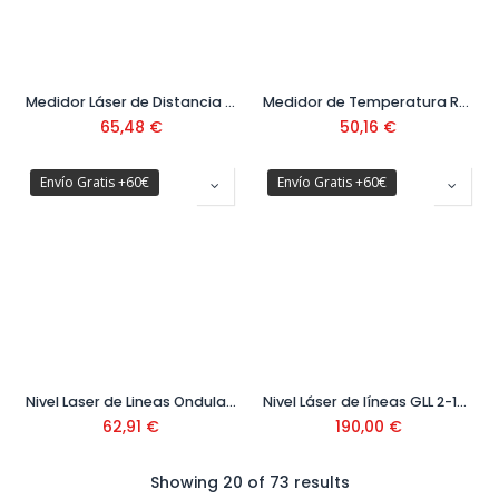
Medidor Láser de Distancia Zamo IV Ref. 0603672900
Medidor de Temperatura Ref: 0603 683 101
65,48
€
50,16
€
Envío Gratis +60€
Envío Gratis +60€
Nivel Laser de Lineas Onduladas Quigo Ref: 0603 663 503
Nivel Láser de líneas GLL 2-15 G Ref: 0.601.063.W00
62,91
€
190,00
€
Showing 20 of 73 results