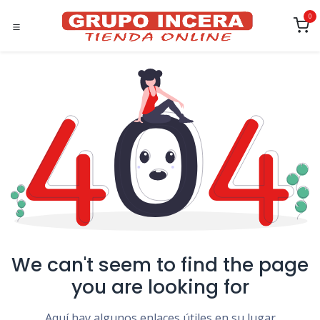
Ir al contenido
0
We can't seem to find the page
you are looking for
Aquí hay algunos enlaces útiles en su lugar