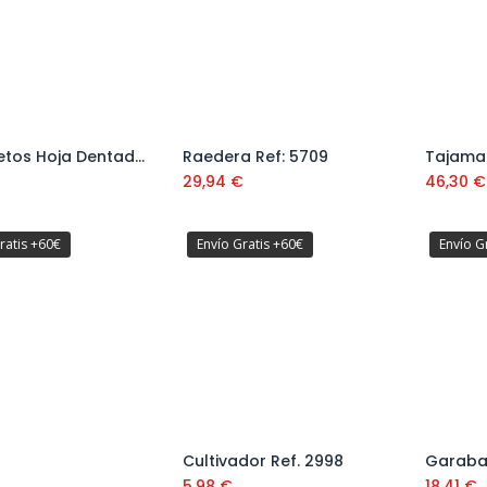
Cortasetos Hoja Dentada Ref. 3584
Raedera Ref: 5709
Tajamat
Añadir al carrito
Añadir al carrito
29,94
€
46,30
€
ratis +60€
Envío Gratis +60€
Envío G
Cultivador Ref. 2998
Garabat
Añadir al carrito
5,98
€
18,41
€