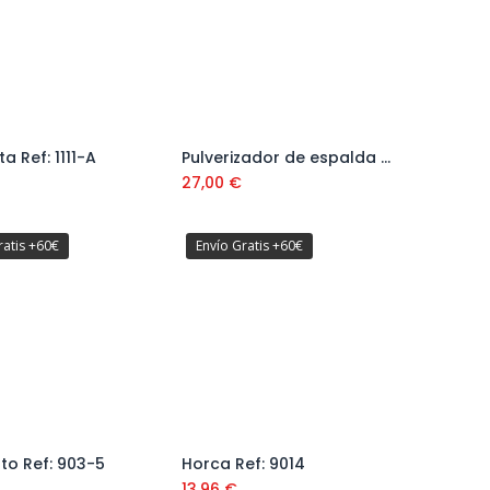
a Ref: 1111-A
Pulverizador de espalda 16 L Ref: 90015151
Añadir al carrito
Añadir al carrito
27,00
€
ratis +60€
Envío Gratis +60€
o Ref: 903-5
Horca Ref: 9014
Añadir al carrito
Añadir al carrito
13,96
€