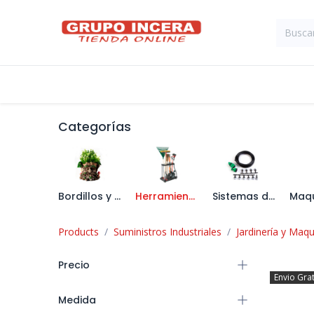
Ir al contenido
Tienda
Suministros Industriales
Categorías
Bordillos y Decoración de Jardín
Herramienta de Jardín
Sistemas de Riego
Products
Suministros Industriales
Jardinería y Maqu
Precio
Envio Gra
Medida