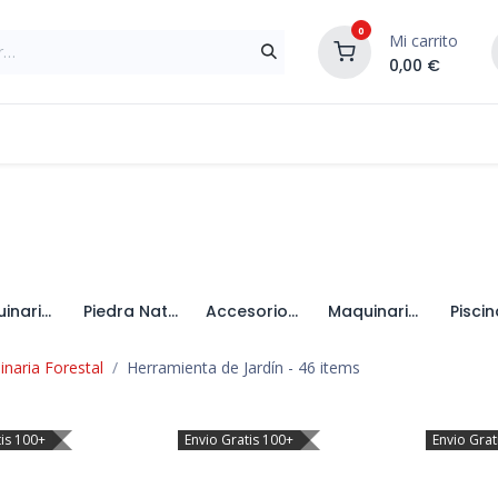
0
Mi carrito
0,00
€
Materiales de Construcción
Reformas de In
Maquinaria de Jardín
Piedra Natural
Accesorios de Jardin
Maquinaria y Accesorios Forestales
inaria Forestal
Herramienta de Jardín
- 46 items
tis 100+
Envio Gratis 100+
Envio Grat