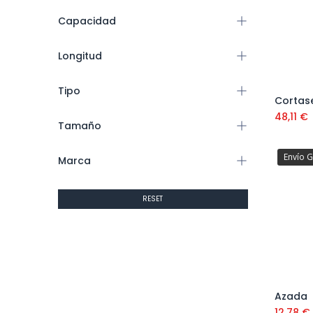
Capacidad
Longitud
Tipo
48,11
€
Tamaño
Envío G
Marca
RESET
Azada
12,78
€