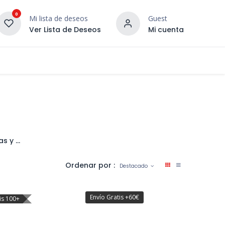
0
Mi lista de deseos
Guest
Ver Lista de Deseos
Mi cuenta
¡DESCUBRE NUESTRO CO
terior
Servicios
Incera Inspira
Piscinas y Cesped Artificial
Ordenar por :
Destacado
Envío Gratis +60€
is 100+