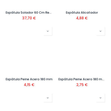
Espátula Solador 60 Cm Ref. 70905
Espátula Alicatador
37,70
€
4,88
€
Espátula Peine Acero 180 mm
Espátula Peine Acero 180 mm dientes triangular
4,15
€
2,75
€