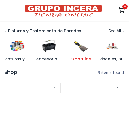
Ir al contenido
0
Pinturas y Tratamiento de Paredes
See All
Pinturas y Esmaltes
Accesorios de Pintura
Espátulas
Pinceles, Brochas y Rodillos
Shop
9 items found.