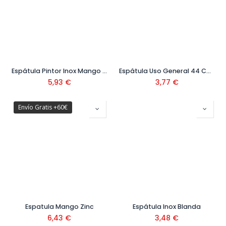
Espátula Pintor Inox Mango Plástico
Espátula Uso General 44 Cm Ref. 65919
5,93
€
3,77
€
Envío Gratis +60€
Espatula Mango Zinc
Espátula Inox Blanda
6,43
€
3,48
€