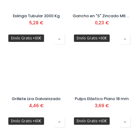
Eslinga Tubular 2000 Kg
Gancho en "S" Zincado M6 Ref. 18002107
5,28
€
0,23
€
Envío Gratis +60€
Envío Gratis +60€
Grillete Lira Galvanizado
Pulpo Elástico Plano 18 mm
4,46
€
3,69
€
Envío Gratis +60€
Envío Gratis +60€