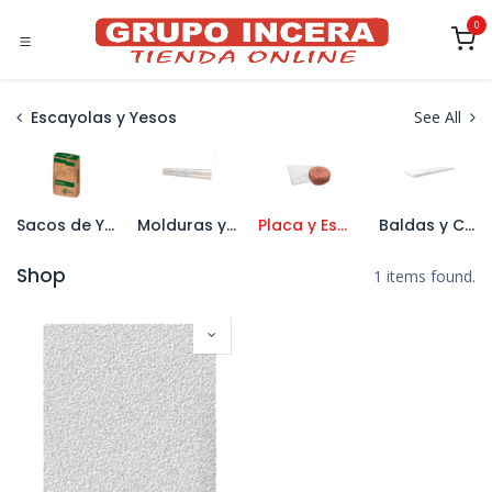
Ir al contenido
0
Escayolas y Yesos
See All
Sacos de Yeso
Molduras y Cornisas
Placa y Esparto
Baldas y Complementos
Shop
1 items found.