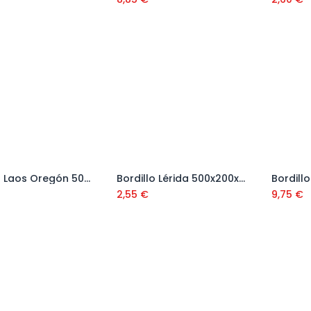
Bordillo Laos Oregón 50x20x4,5 cm
Bordillo Lérida 500x200x60 mm
Añadir al carrito
Añadir al carrito
2,55
€
9,75
€