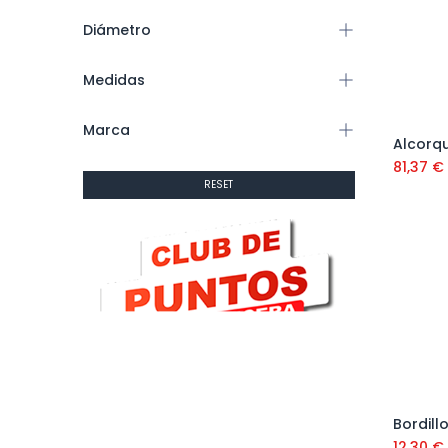
Diámetro
Medidas
Marca
Alcorq
81,37
€
RESET
Bordill
12,30
€