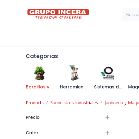
Ir al contenido
Tienda
Suministros Industriales
Categorías
Bordillos y Decoración de Jardín
Herramienta de Jardín
Sistemas de Riego
Products
Suministros Industriales
Jardinería y Maqu
Precio
Color