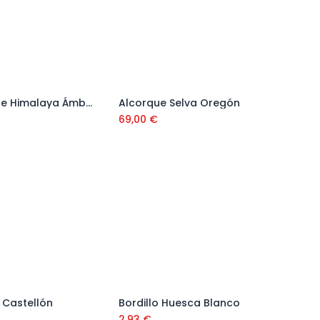
Alcorque Himalaya Ámbar
Alcorque Selva Oregón
Añadir al carrito
Añadir al carrito
69,00
€
o Castellón
Bordillo Huesca Blanco
Añadir al carrito
Añadir al carrito
2,93
€