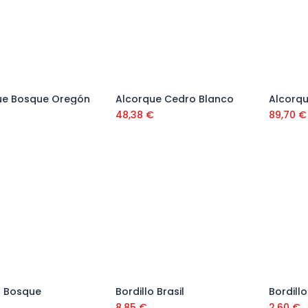
ue Bosque Oregón
Alcorque Cedro Blanco
Añadir al carrito
Añadir al carrito
48,38
€
89,70
€
o Bosque
Bordillo Brasil
Bordill
Añadir al carrito
Añadir al carrito
8,85
€
2,60
€