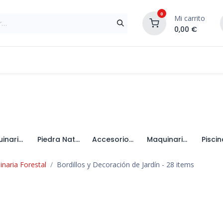
0
Mi carrito
0,00
€
Materiales de Construcción
Reformas de In
Maquinaria de Jardín
Piedra Natural
Accesorios de Jardin
Maquinaria y Accesorios Forestales
inaria Forestal
Bordillos y Decoración de Jardín
- 28 items