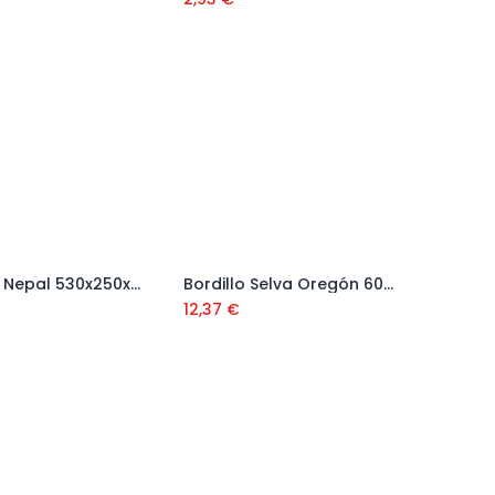
Bordillo Nepal 530x250x50 mm
Bordillo Selva Oregón 600x140x60 mm
Añadir al carrito
Añadir al carrito
12,37
€