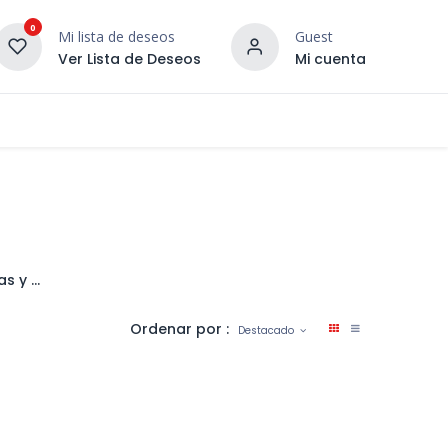
0
Mi lista de deseos
Guest
Ver Lista de Deseos
Mi cuenta
¡DESCUBRE NUESTRO CO
terior
Servicios
Incera Inspira
Piscinas y Cesped Artificial
Ordenar por :
Destacado