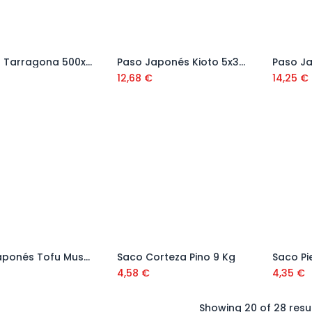
Bordillo Tarragona 500x200x60 mm
Paso Japonés Kioto 5x30x55 cm
12,68
€
14,25
€
Paso Japonés Tofu Musgo
Saco Corteza Pino 9 Kg
Añadir al carrito
4,58
€
4,35
€
Showing 20 of 28 resu