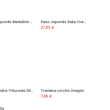
Paso Japonés Medallón Bicolor
Paso Japonés Sake Oregón
Añadir al carrito
Añadir al carrito
27,53
€
Saco Piedra Triturada 20/30 20 Kg
Traviesa Lorcha Oregón
Añadir al carrito
Añadir al carrito
7,95
€
lts