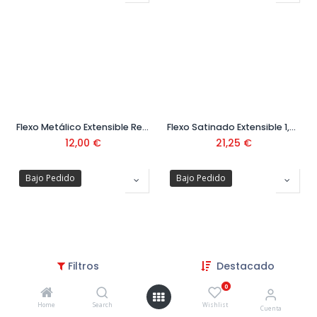
Flexo Metálico Extensible Ref.134215020
Flexo Satinado Extensible 1,50 mt Ref.913460915
12,00
€
21,25
€
Bajo Pedido
Bajo Pedido
Filtros
Destacado
0
Home
Search
Wishlist
Cuenta