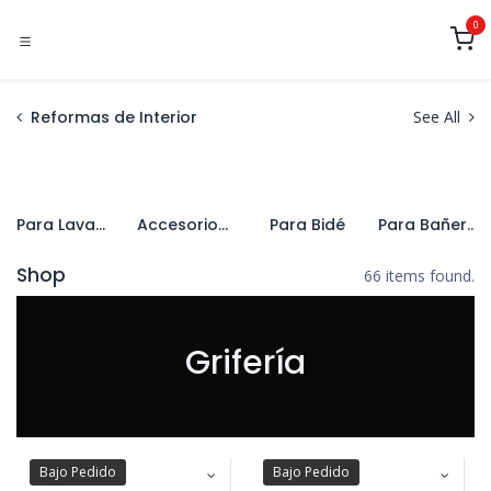
Ir al contenido
0
Reformas de Interior
See All
Para Lavabo
Accesorios de Grifería
Para Bidé
Para Bañera
Shop
66 items found.
Grifería
Bajo Pedido
Bajo Pedido