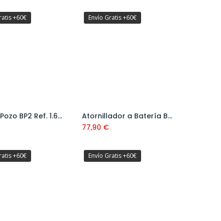
ratis +60€
Envío Gratis +60€
Bomba Pozo BP2 Ref. 1.645-420.0
Atornillador a Batería Bosch GO Ref. 06019H2201
Añadir al carrito
Añadir al carrito
77,90
€
ratis +60€
Envío Gratis +60€