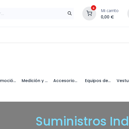
0
Mi carrito
0,00
€
Materiales de Construcción
Reformas de In
Automoción y Lubricantes
Medición y Trazado
Accesorios de Corte y Perforación
Equipos de Proteccion Individual
S
uministros Ind