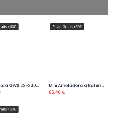
ratis +60€
Envío Gratis +60€
Amoladora GWS 22-230 JH 230 mm Ref. 0.601.8C1.300
Mini Amoladora a Batería Easy Cut&Grind Ref: 0603 9D2 000
Añadir al carrito
Añadir al carrito
€
85,46
€
ratis +60€