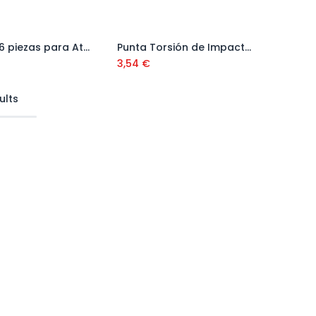
Juego 16 piezas para Atornillar Ref. DT70522T-QZ
Punta Torsión de Impacto PH 3 (+) 25 mm Ref. DT7995T-QZ
Añadir al carrito
Añadir al carrito
3,54
€
ults