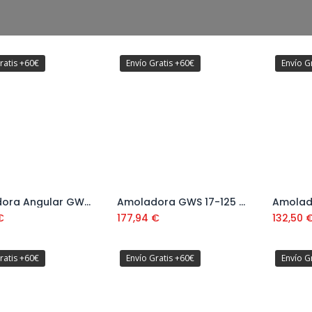
ratis +60€
Envío Gratis +60€
Envío G
Amoladora Angular GWS 1400 Ref: 0601 824 800
Amoladora GWS 17-125 CI Ref: 060179G002
Añadir al carrito
Añadir al carrito
€
177,94
€
132,50
ratis +60€
Envío Gratis +60€
Envío G