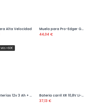
ra Alta Velocidad
Muela para Pro-Edger Grano Fino 66 mm Ref.16957
Añadir al carrito
Añadir al carrito
€
44,04
€
ratis +60€
Set 2 Baterías 12v 3 Ah + Cargador GAL 1600A019RD
Bateria carril XR 10,8V Li-on 2,0Ah Ref. DCB127-XJ
Añadir al carrito
Añadir al carrito
37,13
€