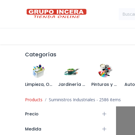
Ir al contenido
Tienda
Suministros Industriales
Categorías
Limpieza, Organización y Menaje
Jardinería y Maquinaria Forestal
Pinturas y Tratamiento de Paredes
Products
Suministros Industriales
- 2586 items
Precio
Medida