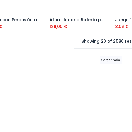
Taladro con Percusión a Batería GSB 18V-65 Ref. 06019N3308
Atornillador a Batería para construcción en seco GTB 12V-11 con Maletín
Añadir al carrito
Añadir al carrito
€
129,00
€
8,06
€
Showing 20 of 2586 res
Cargar más