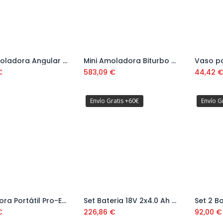
Mini Amoladora Angular a Batería GWS 12V-76 Ref: 0601 9F2 00B
Mini Amoladora Biturbo a Batería GWS 18V-15SC Ref: 06019H6101
Vaso pa
Añadir al carrito
€
583,09
€
44,42
Envío Gratis +60€
Envío G
Biseladora Portátil Pro-Edger Ref. 16956
Set Bateria 18V 2x4.0 Ah + Cargador GAL Ref: 1600A019S0
Añadir al carrito
Añadir al carrito
€
226,86
€
92,00
€