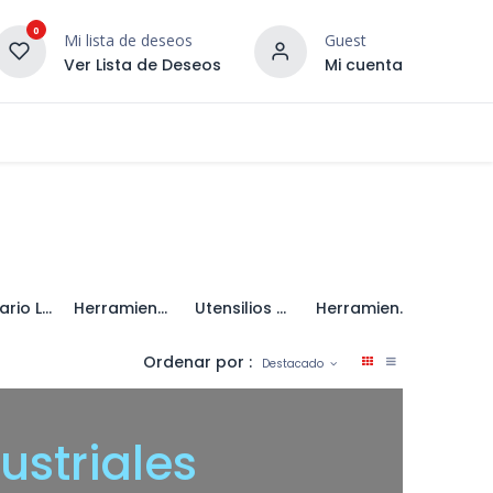
0
Mi lista de deseos
Guest
Ver Lista de Deseos
Mi cuenta
¡DESCUBRE NUESTRO CO
terior
Servicios
Incera Inspira
Vestuario Laboral
Herramienta Manual
Utensilios para la construcción
Herramienta Eléctrica y a Batería
Ordenar por :
Destacado
ustriales