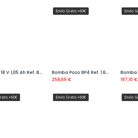
Envío Gratis +60€
Envío G
Bateria 18 V 1,05 Ah Ref. BL-1518-XJ
Bomba Pozo BP4 Ref. 1.645-421.0
Añadir al carrito
Añadir al carrito
258,69
€
197,10
€
ratis +60€
Envío Gratis +60€
Envío G