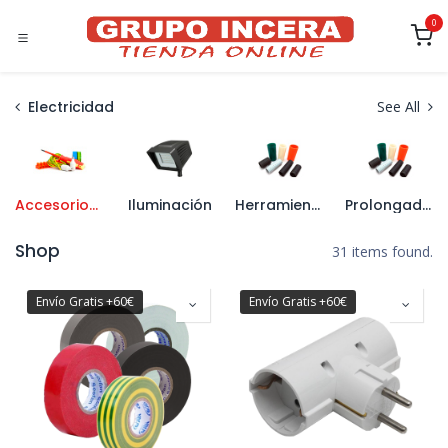
Ir al contenido
0
Electricidad
See All
Accesorios de Conexión
Iluminación
Herramienta de Electricista
Prolongadores y Enrollacables
Shop
31 items found.
Envío Gratis +60€
Envío Gratis +60€