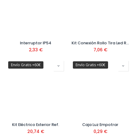
Interruptor IP54
Kit Conexión Rollo Tira Led Ref: 41991
2,33
€
7,06
€
Envío Gratis +60€
Envío Gratis +60€
Kit Eléctrico Exterior Ref.
Caja Luz Empotrar
20,74
€
0,29
€