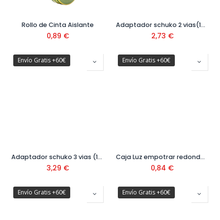
Rollo de Cinta Aislante
Adaptador schuko 2 vias(16A-250V) Ref: 51001031
0,89
€
2,73
€
Envío Gratis +60€
Envío Gratis +60€
Adaptador schuko 3 vias (16A-250V) Ref: 51001032
Caja Luz empotrar redonda 46x48
3,29
€
0,84
€
Envío Gratis +60€
Envío Gratis +60€