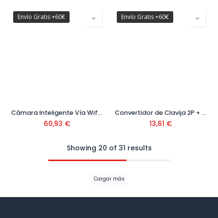
Envío Gratis +60€
Envío Gratis +60€
Cámara Inteligente Vía Wifi con Visión Nocturna a Color Ref. 405025000
Convertidor de Clavija 2P + T a Base Schuko 1 Metro Ref.002300233
60,93
€
13,61
€
Showing 20 of 31 results
Cargar más