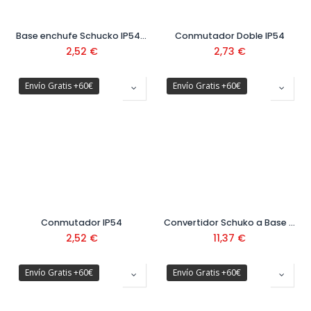
Base enchufe Schucko IP54 Ref: 5404
Conmutador Doble IP54
2,52
€
2,73
€
Envío Gratis +60€
Envío Gratis +60€
Conmutador IP54
Convertidor Schuko a Base Cetac 16A 1 Metro
2,52
€
11,37
€
Envío Gratis +60€
Envío Gratis +60€