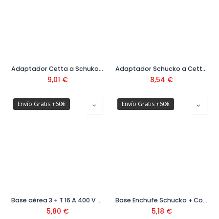
Adaptador Cetta a Schuko con tapa 16A 250V Ref:11505
Adaptador Schucko a Cetta 16A 230V Ref:11501
9,01
€
8,54
€
Envío Gratis +60€
Envío Gratis +60€
Base aérea 3 + T 16 A 400 V Ref:11354
Base Enchufe Schucko + Conmutador Doble IP54 Ref: 5407
5,80
€
5,18
€