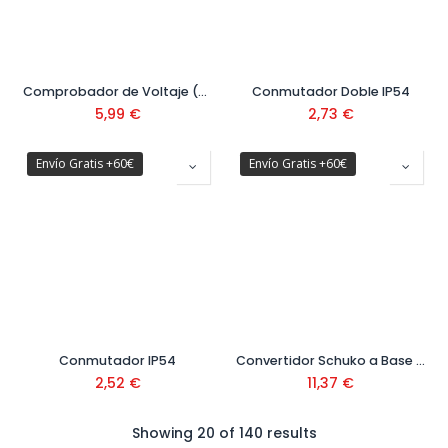
Comprobador de Voltaje (Tester) Ref. 001400120
Conmutador Doble IP54
5,99
€
2,73
€
Envío Gratis +60€
Envío Gratis +60€
Conmutador IP54
Convertidor Schuko a Base Cetac 16A 1 Metro
2,52
€
11,37
€
Showing 20 of 140 results