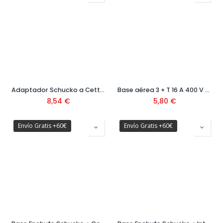
Adaptador Schucko a Cetta 16A 230V Ref:11501
Base aérea 3 + T 16 A 400 V Ref:11354
8,54
€
5,80
€
Envío Gratis +60€
Envío Gratis +60€