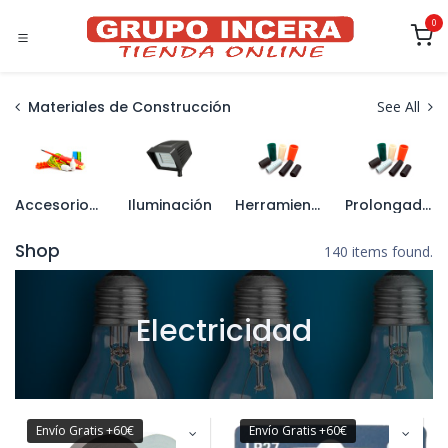
Ir al contenido
0
Materiales de Construcción
See All
Accesorios de Conexión
Iluminación
Herramienta de Electricista
Prolongadores y Enrollacables
Shop
140 items found.
Electricidad
Envío Gratis +60€
Envío Gratis +60€