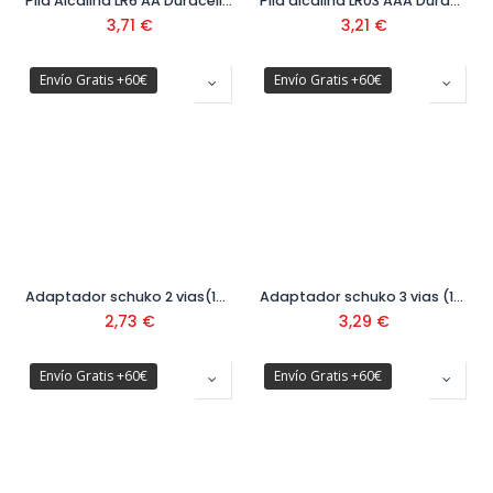
Pila Alcalina LR6 AA Duracell (4 ud) Ref. 009000112
Pila alcalina LR03 AAA Duracell (4 ud) Ref. 009000111
3,71
€
3,21
€
Envío Gratis +60€
Envío Gratis +60€
Adaptador schuko 2 vias(16A-250V) Ref: 51001031
Adaptador schuko 3 vias (16A-250V) Ref: 51001032
2,73
€
3,29
€
Envío Gratis +60€
Envío Gratis +60€