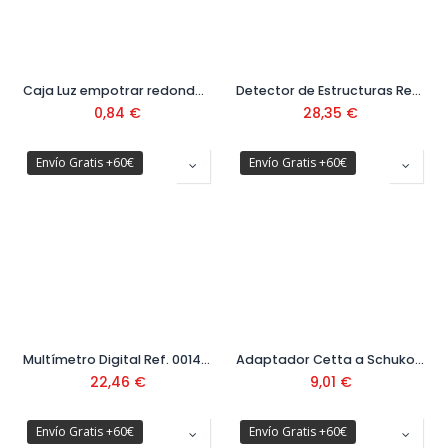
Caja Luz empotrar redonda 46x48
Detector de Estructuras Ref. FMHTO-77407
0,84
€
28,35
€
Envío Gratis +60€
Envío Gratis +60€
Multímetro Digital Ref. 001401280
Adaptador Cetta a Schuko con tapa 16A 250V Ref:11505
22,46
€
9,01
€
Envío Gratis +60€
Envío Gratis +60€