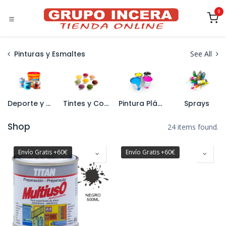
Ir al contenido
0
Pinturas y Esmaltes
See All
Deporte y Naútica
Tintes y Colorantes
Pintura Plástica
Sprays
Shop
24 items found.
Envío Gratis +60€
Envío Gratis +60€