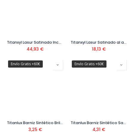
Titanxyl Lasur Satinado Incoloro 2,5 L
Titanxyl Lasur Satinado al agua 04M 750 ml
44,93
€
18,13
€
Envío Gratis +60€
Envío Gratis +60€
Titanlux Barniz Sintético Brillante 037 125 ml
Titanlux Barniz Sintético Satinado 03R 125 ml
3,25
€
4,31
€