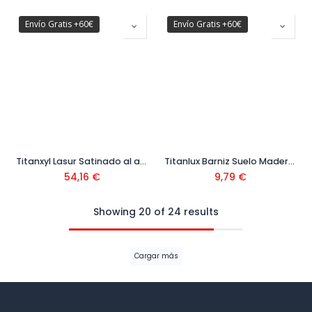
Envío Gratis +60€
Envío Gratis +60€
Titanxyl Lasur Satinado al agua 04M Teca 4 Litros
Titanlux Barniz Suelo Madera Poliuretano Brillo 043 750 Ml
54,16
€
9,79
€
Showing 20 of 24 results
Cargar más