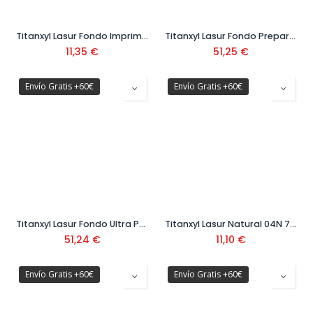
Titanxyl Lasur Fondo Imprimación Protectora 750 ml
Titanxyl Lasur Fondo Preparación para Madera 4 Litros
11,35
€
51,25
€
Envío Gratis +60€
Envío Gratis +60€
Titanxyl Lasur Fondo Ultra Preventivo 4 Litros
Titanxyl Lasur Natural 04N 750 ml
51,24
€
11,10
€
Envío Gratis +60€
Envío Gratis +60€