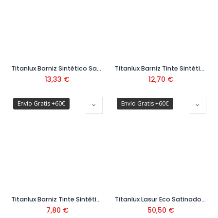
Titanlux Barniz Sintético Satinado 035 750 ml
Titanlux Barniz Tinte Sintético Brillante 037 750 ml
13,33
€
12,70
€
Envío Gratis +60€
Envío Gratis +60€
Titanlux Barniz Tinte Sintético Satinado 03R 375 ml
Titanlux Lasur Eco Satinado Al Agua 2,5 L
7,80
€
50,50
€