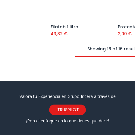
Filafob 1 litro
Protecto
Añadir al carrito
Añadir al carrito
43,82
€
2,00
€
Showing 16 of 16 resul
Valora tu Experiencia en Grupo Incera a través de
TRUSPILOT
¡Pon el enfoque en lo que tienes que decir!