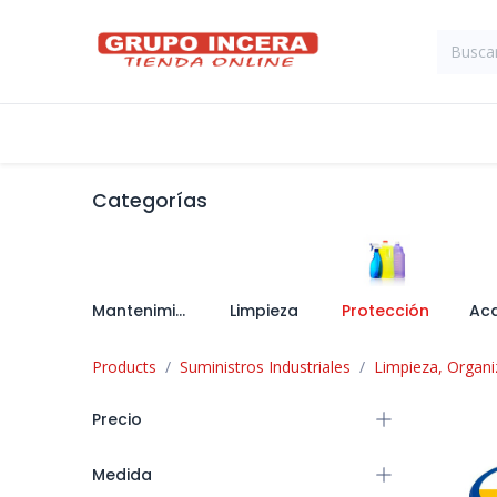
Ir al contenido
Tienda
Suministros Industriales
Categorías
Mantenimiento
Limpieza
Protección
Ac
Products
Suministros Industriales
Limpieza, Organi
Precio
Medida