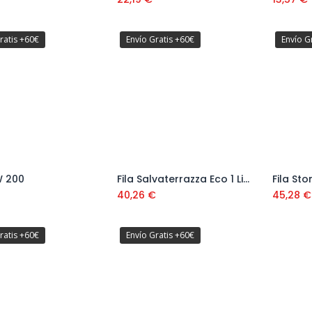
ratis +60€
Envío Gratis +60€
Envío G
W 200
Fila Salvaterrazza Eco 1 Litro
Fila Sto
Añadir al carrito
Añadir al carrito
40,26
€
45,28
€
ratis +60€
Envío Gratis +60€