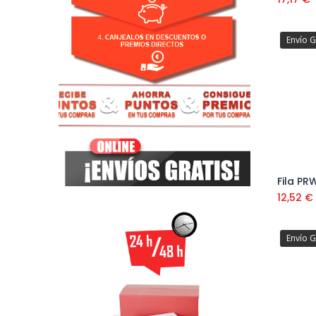
Envío G
Fila PR
12,52
€
Envío G