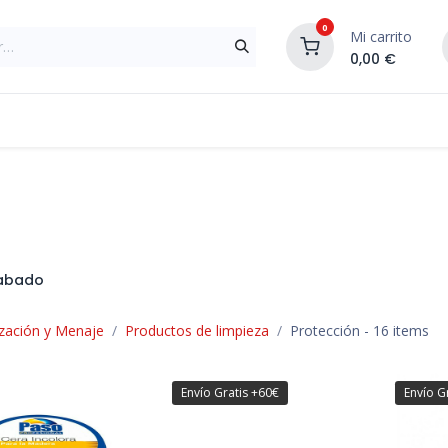
0
Mi carrito
0,00
€
Materiales de Construcción
Reformas de In
abado
zación y Menaje
Productos de limpieza
Protección
- 16 items
Envío Gratis +60€
Envío G