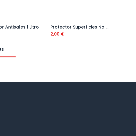
r Antisales 1 Litro
Protector Superficies No Porosa RP-51 1 Litro
Añadir al carrito
Añadir al carrito
2,00
€
ts