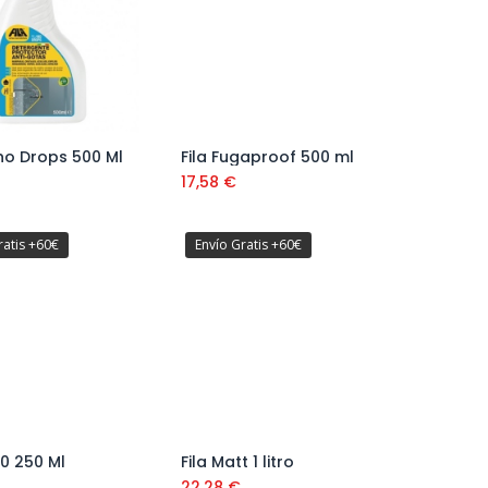
ano Drops 500 Ml
Fila Fugaproof 500 ml
Añadir al carrito
Añadir al carrito
17,58
€
ratis +60€
Envío Gratis +60€
90 250 Ml
Fila Matt 1 litro
Añadir al carrito
Añadir al carrito
22,28
€