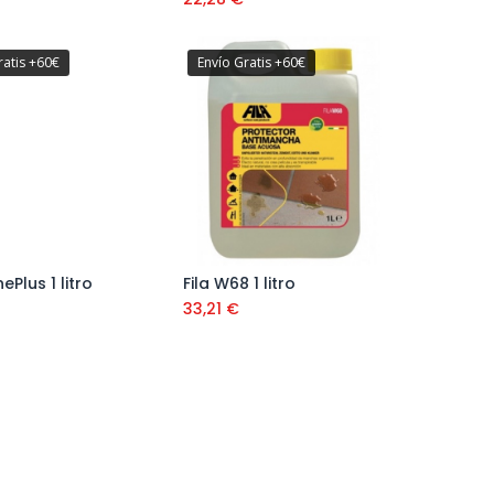
ratis +60€
Envío Gratis +60€
nePlus 1 litro
Fila W68 1 litro
Añadir al carrito
Añadir al carrito
33,21
€