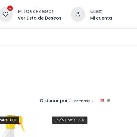
0
Mi lista de deseos
Guest
Ver Lista de Deseos
Mi cuenta
¡DESCUBRE NUESTRO CO
terior
Servicios
Incera Inspira
Ordenar por :
Destacado
ratis +60€
Envío Gratis +60€