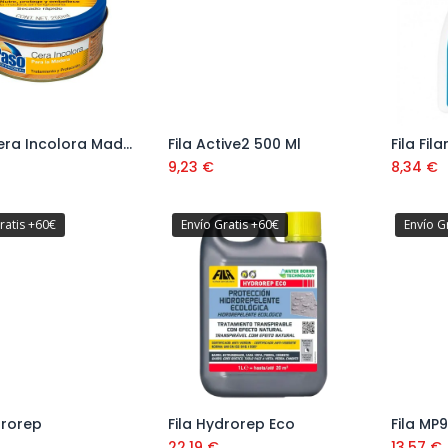
Paso Cera Incolora Madera 250 Ml Ref. 700304
Fila Active2 500 Ml
Fila Fil
Añadir al carrito
Añadir al carrito
9,23
€
8,34
€
ratis +60€
Envío Gratis +60€
Envío G
drorep
Fila Hydrorep Eco
Fila MP
Añadir al carrito
Añadir al carrito
22,19
€
13,57
€