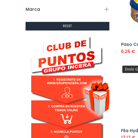
Marca
RESET
6,26
€
Envío G
Fila Hy
17,17
€