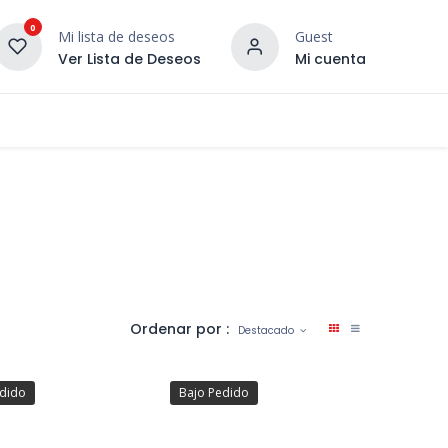
0
Mi lista de deseos
Guest
Ver Lista de Deseos
Mi cuenta
¡DESCUBRE NUESTRO CO
terior
Servicios
Incera Inspira
Ordenar por :
Destacado
edido
Bajo Pedido