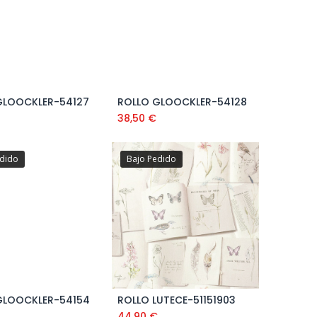
GLOOCKLER-54127
ROLLO GLOOCKLER-54128
38,50
€
edido
Bajo Pedido
GLOOCKLER-54154
ROLLO LUTECE-51151903
44,90
€