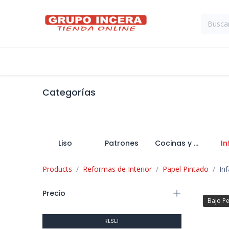
Ir al contenido
Tienda
Suministros Industriales
Categorías
Liso
Patrones
Cocinas y Baños
In
Products
Reformas de Interior
Papel Pintado
Inf
Precio
Bajo P
RESET