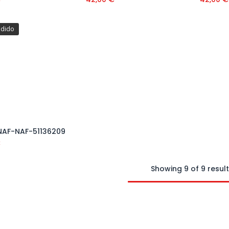
edido
NAF-NAF-51136209
€
Showing 9 of 9 resul