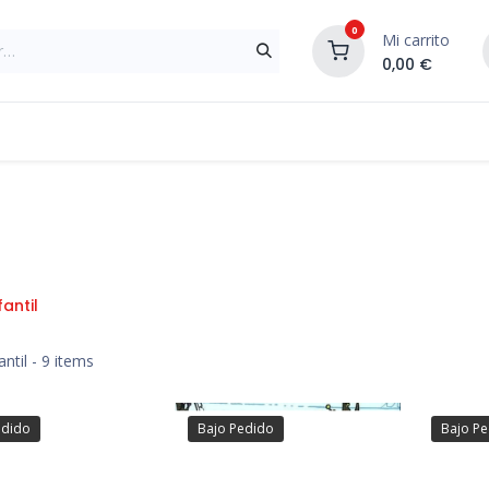
0
Mi carrito
0,00
€
Materiales de Construcción
Reformas de In
fantil
antil
- 9 items
edido
Bajo Pedido
Bajo P