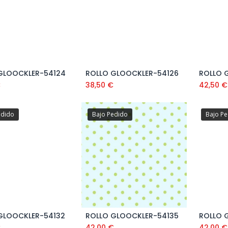
GLOOCKLER-54124
ROLLO GLOOCKLER-54126
ROLLO 
€
38,50
€
42,50
€
edido
Bajo Pedido
Bajo P
GLOOCKLER-54132
ROLLO GLOOCKLER-54135
ROLLO 
€
42,00
€
42,00
€