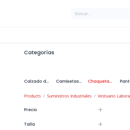
Ir al contenido
Tienda
Suministros Industriales
Categorías
Calzado de Seguridad
Camisetas y Polos
Chaquetas y Cazadoras
Products
Suministros Industriales
Vestuario Labora
Precio
Talla