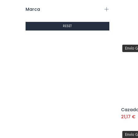
Marca
RESET
Envío G
21,17
€
Envío G