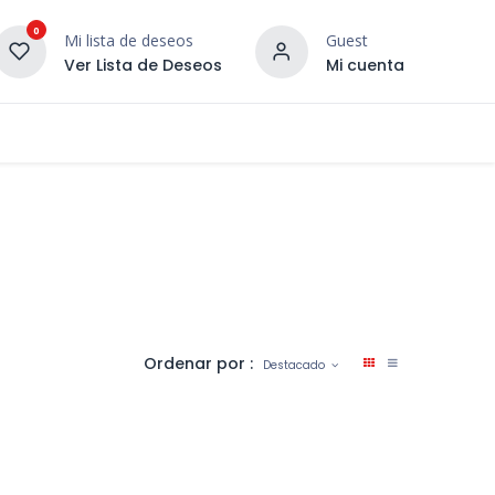
0
Mi lista de deseos
Guest
Ver Lista de Deseos
Mi cuenta
¡DESCUBRE NUESTRO CO
terior
Servicios
Incera Inspira
Ordenar por :
Destacado