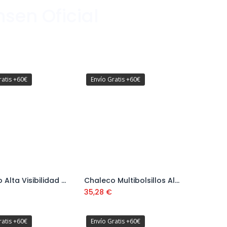
sen Oficial
ratis +60€
Envío Gratis +60€
Chaleco Alta Visibilidad amarillo Ref. 288VFCMYF
Chaleco Multibolsillos Alta Visibilidad Amarillo Ref. 288VMFYF
Añadir al carrito
Añadir al carrito
35,28
€
ratis +60€
Envío Gratis +60€