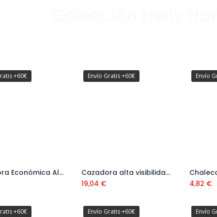
Colección Helly Han
ratis +60€
Envío Gratis +60€
Envío G
Cazadora Económica Alta Visibilidad Amarillo Ref. 388CFEYF
Cazadora alta visibilidad amarillo/azul Ref. 388CFXYFA
Añadir al carrito
Añadir al carrito
19,04
€
4,82
€
ratis +60€
Envío Gratis +60€
Envío G