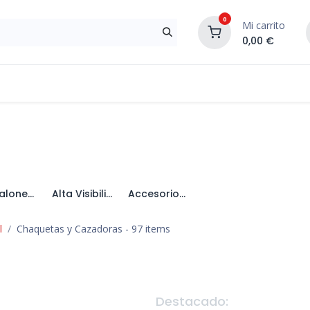
0
Mi carrito
0,00
€
Materiales de Construcción
Reformas de In
Pantalones y Bermudas
Alta Visibilidad
Accesorios de Vestuario
l
Chaquetas y Cazadoras
- 97 items
Destacado: