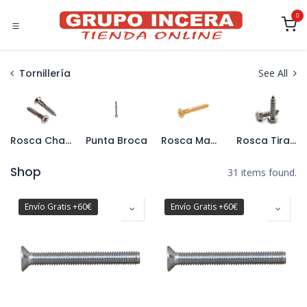
Ir al contenido
0
Tornillería
See All
Rosca Chapa
Punta Broca
Rosca Madera
Rosca Tirafondo
Shop
31 items found.
Envío Gratis +60€
Envío Gratis +60€