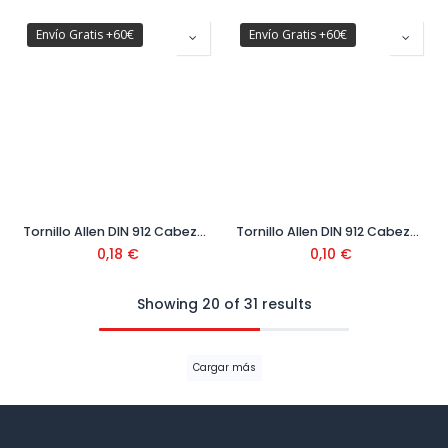
Envío Gratis +60€
Envío Gratis +60€
Tornillo Allen DIN 912 Cabeza Cilindrica Clase 12.9 Negro Ø8
Tornillo Allen DIN 912 Cabeza Cilindrica Clase 12.9 Negro Ø6
0,18
€
0,10
€
Showing 20 of 31 results
Cargar más