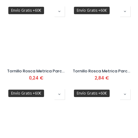
Envío Gratis +60€
Envío Gratis +60€
Tornillo Rosca Metrica Parcial DIN 933 Cabeza Hexagonal Clase 8.8 Ø8 x 50 mm
Tornillo Rosca Metrica Parcial DIN 931 Cabeza Hexagonal Clase 10.9 Ø22 x 90 mm
0,24
€
2,84
€
Envío Gratis +60€
Envío Gratis +60€