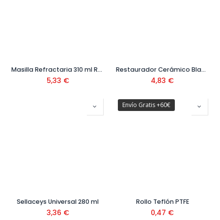
Masilla Refractaria 310 ml Ref. 506301
Restaurador Cerámico Blanco Ref. 505101
5,33
€
4,83
€
Envío Gratis +60€
Sellaceys Universal 280 ml
Rollo Teflón PTFE
3,36
€
0,47
€