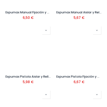
Espumax Manual Fijación y Montaje 750 ml Ref. 504809
Espumax Manual Aislar y Rellenar 750 ml Ref. 504802
6,50
€
5,67
€
Espumax Pistola Aislar y Rellenar 750 ml Ref. 504803
Espumax Pistola Fijación y Montaje 750 ml Ref. 504808
5,98
€
6,67
€