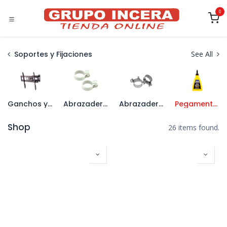
Ir al contenido
0
Soportes y Fijaciones
See All
Ganchos y Soportes
Abrazaderas Plásticas
Abrazaderas Metálicas
Pegamentos y Espumas
Shop
26 items found.