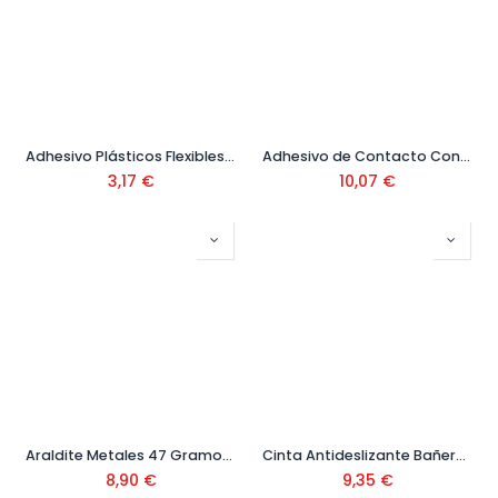
Adhesivo Plásticos Flexibles Vinilceys 15 ml Ref. 501028
Adhesivo de Contacto Contactceys Super Resistente 1 Litro Ref. 503502
3,17
€
10,07
€
Araldite Metales 47 Gramos Ref. 510351
Cinta Antideslizante Bañeras y Duchas Ref. 507615
8,90
€
9,35
€