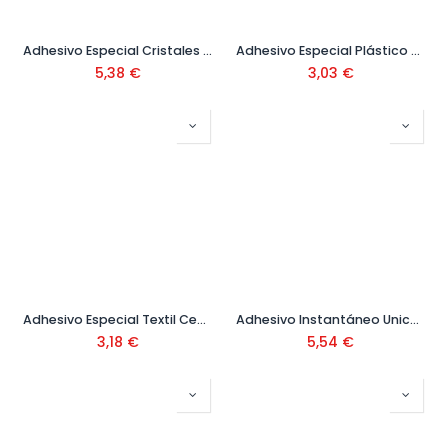
Adhesivo Especial Cristales Cristalceys 3 Gr Ref. 501031
Adhesivo Especial Plástico Rígidos Plasticeys 30 ml Ref. 501027
5,38
€
3,03
€
Adhesivo Especial Textil Ceys 30 ml Ref. 501024
Adhesivo Instantáneo Unick Pincel Ref. 504270
3,18
€
5,54
€